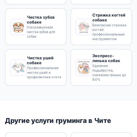
Стрижка когтей
Чистка зубов
собаке
собаке
Безопасная стрижка
Ультразвуковая
когтей
чистка зубов для
профессиональным
собак
инструментом
Экспресс-
Чистка ушей
линька собак
собаке
Удаление
Профессиональная
подшёрстка,
чистка ушей и
снижение линьки до
профилактика отита
80%
Другие услуги груминга в Чите