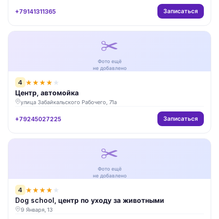
Записаться
+79141311365
✂️
Фото ещё
не добавлено
4
★
★
★
★
★
Центр, автомойка
улица Забайкальского Рабочего, 71а
Записаться
+79245027225
✂️
Фото ещё
не добавлено
4
★
★
★
★
★
Dog school, центр по уходу за животными
9 Января, 13