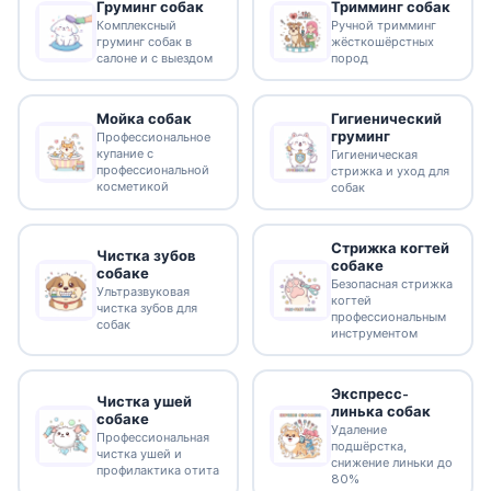
Груминг собак
Тримминг собак
Комплексный
Ручной тримминг
груминг собак в
жёсткошёрстных
салоне и с выездом
пород
Гигиенический
Мойка собак
груминг
Профессиональное
купание с
Гигиеническая
профессиональной
стрижка и уход для
косметикой
собак
Стрижка когтей
Чистка зубов
собаке
собаке
Безопасная стрижка
Ультразвуковая
когтей
чистка зубов для
профессиональным
собак
инструментом
Экспресс-
Чистка ушей
линька собак
собаке
Удаление
Профессиональная
подшёрстка,
чистка ушей и
снижение линьки до
профилактика отита
80%