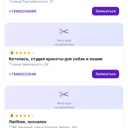
улица Подгорбунского, 37
Записаться
+79960206689
✂️
Фото ещё
не добавлено
4
★
★
★
★
★
Котопесъ, студия красоты для собак и кошек
улица Чайковского, 36
Записаться
+79960220546
✂️
Фото ещё
не добавлено
4
★
★
★
★
★
ЛапУсик, зоосалон
ЖК Звездный, улица Красной Звезды, 38д