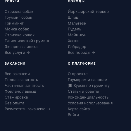
УСЛУГИ
ПОРОДЫ
Стрижка собак
Йоркширский терьер
Груминг собак
Шпиц
Тримминг
Мальтезе
Мойка собак
Пудель
Стрижка кошек
Мейн-кун
Гигиенический груминг
Хаски
Экспресс-линька
Лабрадор
Все услуги →
Все породы →
ВАКАНСИИ
О ПЛАТФОРМЕ
Все вакансии
О проекте
Полная занятость
Грумерам и салонам
Частичная занятость
🎓 Курсы по грумингу
Фриланс / выезд
Статьи и советы
Стажировка
Конфиденциальность
Без опыта
Условия использования
Разместить вакансию →
Карта сайта
Войти