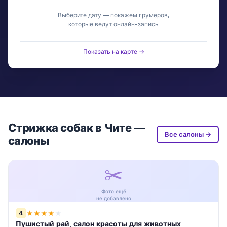
Выберите дату — покажем грумеров,
которые ведут онлайн-запись
Показать на карте →
Стрижка собак в Чите —
Все салоны →
салоны
✂️
Фото ещё
не добавлено
4
★
★
★
★
★
Пушистый рай, салон красоты для животных