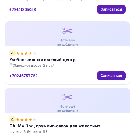
Записаться
+79141305058
✂️
Фото ещё
не добавлено
4
★
★
★
★
★
Учебно-кинологический центр
Объездное шоссе, 29 ст7
Записаться
+79245757762
✂️
Фото ещё
не добавлено
4
★
★
★
★
★
Oh! My Dog, груминг-салон для животных
улица Бабушкина, 93