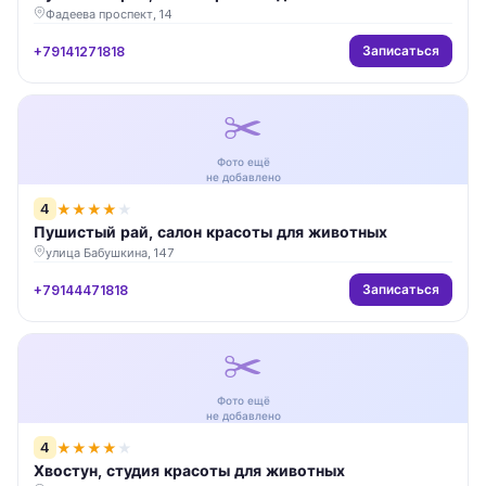
Фадеева проспект, 14
Записаться
+79141271818
✂️
Фото ещё
не добавлено
4
★
★
★
★
★
Пушистый рай, салон красоты для животных
улица Бабушкина, 147
Записаться
+79144471818
✂️
Фото ещё
не добавлено
4
★
★
★
★
★
Хвостун, студия красоты для животных