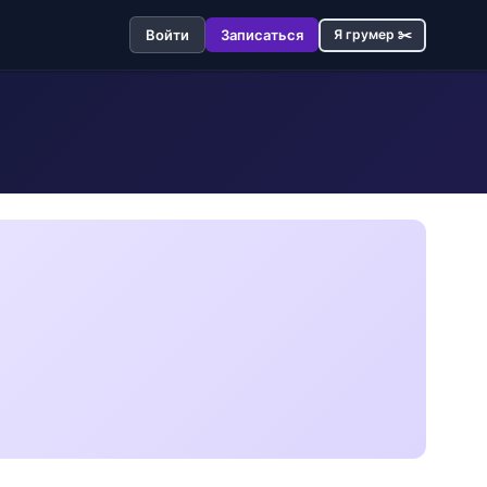
Войти
Записаться
Я грумер ✂️