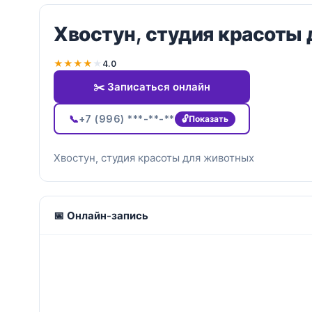
Хвостун, студия красоты
★
★
★
★
★
4.0
✂️ Записаться онлайн
📞
+7 (996) ***-**-**
Показать
Хвостун, студия красоты для животных
📅 Онлайн-запись