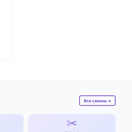
Все салоны →
✂️