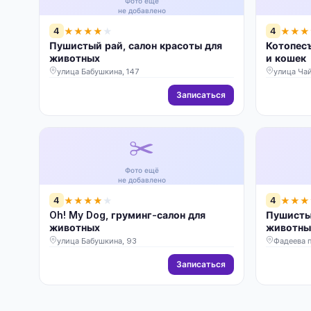
Фото ещё
не добавлено
4
4
★
★
★
★
★
★
★
★
Пушистый рай, салон красоты для
Котопесъ
животных
и кошек
улица Бабушкина, 147
улица Ча
Записаться
✂️
Фото ещё
не добавлено
4
4
★
★
★
★
★
★
★
★
Oh! My Dog, груминг-салон для
Пушистый
животных
животны
улица Бабушкина, 93
Фадеева п
Записаться