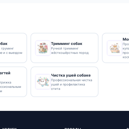
Мо
обак
Тримминг собак
Про
 груминг
Ручной тримминг
куп
не и с выездом
жёсткошёрстных пород
про
кос
огтей
Чистка ушей собаке
Профессиональная чистка
стрижка
ушей и профилактика
ессиональным
отита
ом