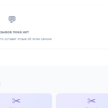
💬
зывов пока нет
то оставит отзыв об этом салоне
а
✂️
✂️