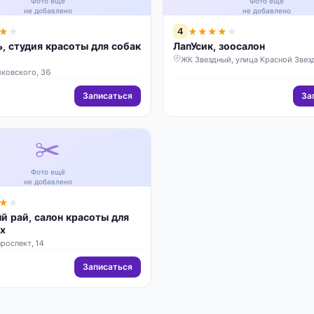
Фото ещё
Фото ещё
не добавлено
не добавлено
4
★
★
★
★
★
★
★
, студия красоты для собак
ЛапУсик, зоосалон
ЖК Звездный, улица Красной Звез
йковского, 36
Записаться
За
✂️
Фото ещё
не добавлено
★
★
 рай, салон красоты для
х
роспект, 14
Записаться