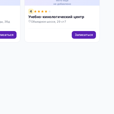
Фото ещё
не добавлено
4
★
★
★
★
★
Учебно-кинологический центр
ды, 38д
Объездное шоссе, 29 ст7
писаться
Записаться