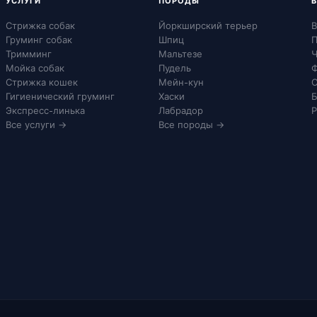
УСЛУГИ
ПОРОДЫ
Стрижка собак
Йоркширский терьер
В
Груминг собак
Шпиц
П
Тримминг
Мальтезе
Ч
Мойка собак
Пудель
Ф
Стрижка кошек
Мейн-кун
С
Гигиенический груминг
Хаски
Б
Экспресс-линька
Лабрадор
Р
Все услуги →
Все породы →