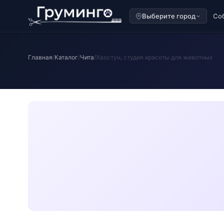
Выберите город
Со
Главная
/
Каталог
/
Чита
/
Хвостун, студия красоты для животных