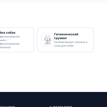
йка собак
Гигиенический
фессиональное
груминг
ание с
Гигиеническая стрижка и
фессиональной
уход для собак
метикой