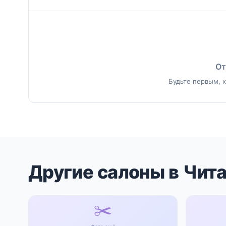
От
Будьте первым, к
Другие салоны в Чит
✂️