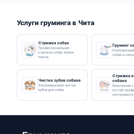
Услуги груминга в Чита
Стрижка собак
Груминг с
Профессиональная
Комплексный
стрижка собак любых
собак в сало
пород
Стрижка к
Чистка зубов собаке
собаке
Ультразвуковая чистка
Безопасная 
зубов для собак
когтей проф
инструмент