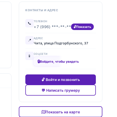
КОНТАКТЫ И АДРЕС
ТЕЛЕФОН
📞
+7 (996) ***-**-**
Показать
АДРЕС
📍
Чита, улица Подгорбунского, 37
СОЦСЕТИ
📱
🔒
████████
Войдите, чтобы увидеть
🔓 Войти и позвонить
💬 Написать грумеру
Показать на карте