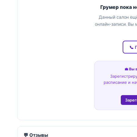
Грумер пока н
Данный салон ещё
онлайн-записи. Вы 
📞 
💼 Вы 
Зарегистриру
расписание и на
Зарег
💬 Отзывы