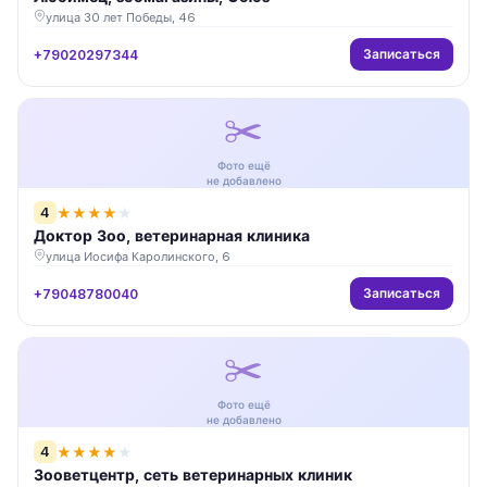
улица 30 лет Победы, 46
Записаться
+79020297344
✂️
Фото ещё
не добавлено
4
★
★
★
★
★
Доктор Зоо, ветеринарная клиника
улица Иосифа Каролинского, 6
Записаться
+79048780040
✂️
Фото ещё
не добавлено
4
★
★
★
★
★
Зооветцентр, сеть ветеринарных клиник