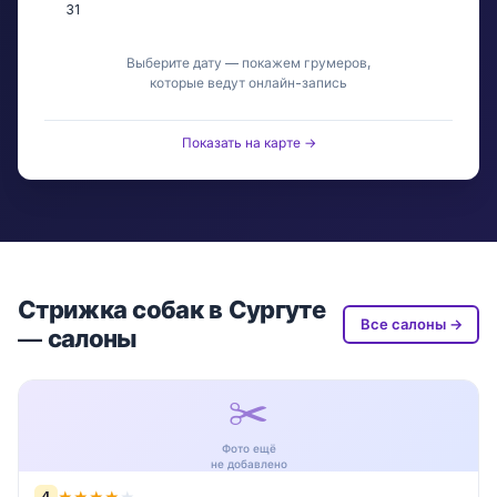
31
Выберите дату — покажем грумеров,
которые ведут онлайн-запись
Показать на карте →
Стрижка собак в Сургуте
Все салоны →
— салоны
✂️
Фото ещё
не добавлено
4
★
★
★
★
★