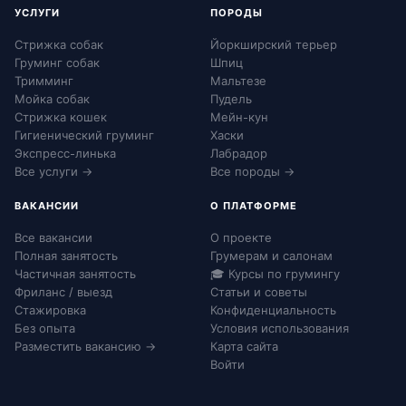
УСЛУГИ
ПОРОДЫ
Стрижка собак
Йоркширский терьер
Груминг собак
Шпиц
Тримминг
Мальтезе
Мойка собак
Пудель
Стрижка кошек
Мейн-кун
Гигиенический груминг
Хаски
Экспресс-линька
Лабрадор
Все услуги →
Все породы →
ВАКАНСИИ
О ПЛАТФОРМЕ
Все вакансии
О проекте
Полная занятость
Грумерам и салонам
Частичная занятость
🎓 Курсы по грумингу
Фриланс / выезд
Статьи и советы
Стажировка
Конфиденциальность
Без опыта
Условия использования
Разместить вакансию →
Карта сайта
Войти