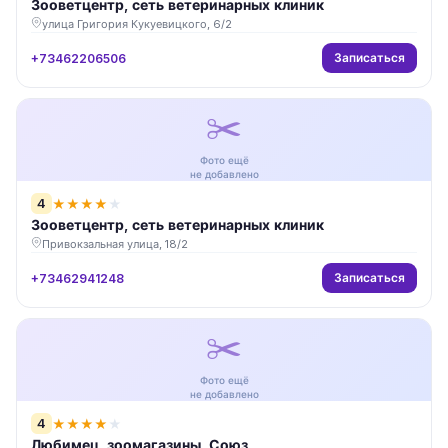
Зооветцентр, сеть ветеринарных клиник
улица Григория Кукуевицкого, 6/2
Записаться
+73462206506
✂️
Фото ещё
не добавлено
4
★
★
★
★
★
Зооветцентр, сеть ветеринарных клиник
Привокзальная улица, 18/2
Записаться
+73462941248
✂️
Фото ещё
не добавлено
4
★
★
★
★
★
Любимец, зоомагазины, Союз