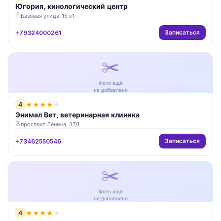
Югория, кинологический центр
Базовая улица, 15 к1
Записаться
+79324000261
✂️
Фото ещё
не добавлено
4
★
★
★
★
★
Энимал Вет, ветеринарная клиника
проспект Ленина, 37/1
Записаться
+73462550546
✂️
Фото ещё
не добавлено
4
★
★
★
★
★