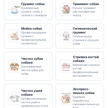
Груминг собак
Тримминг собак
Комплексный
Ручной тримминг
груминг собак в
жёсткошёрстных
салоне и с выездом
пород
Гигиенический
Мойка собак
груминг
Профессиональное
купание с
Гигиеническая
профессиональной
стрижка и уход для
косметикой
собак
Стрижка когтей
Чистка зубов
собаке
собаке
Безопасная стрижка
Ультразвуковая
когтей
чистка зубов для
профессиональным
собак
инструментом
Экспресс-
Чистка ушей
линька собак
собаке
Удаление
Профессиональная
подшёрстка,
чистка ушей и
снижение линьки до
профилактика отита
80%