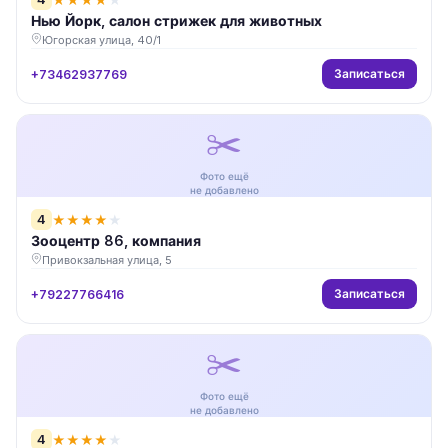
Нью Йорк, салон стрижек для животных
Югорская улица, 40/1
Записаться
+73462937769
✂️
Фото ещё
не добавлено
4
★
★
★
★
★
Зооцентр 86, компания
Привокзальная улица, 5
Записаться
+79227766416
✂️
Фото ещё
не добавлено
4
★
★
★
★
★