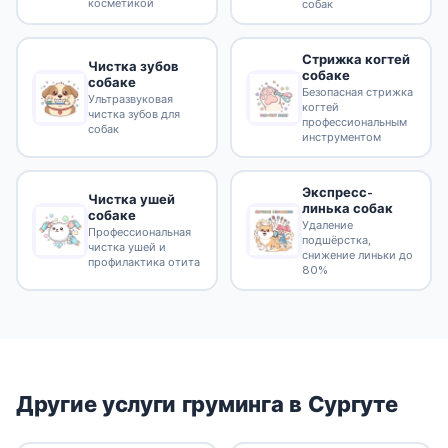
косметикой
собак
Стрижка когтей
Чистка зубов
собаке
собаке
Безопасная стрижка
Ультразвуковая
когтей
чистка зубов для
профессиональным
собак
инструментом
Экспресс-
Чистка ушей
линька собак
собаке
Удаление
Профессиональная
подшёрстка,
чистка ушей и
снижение линьки до
профилактика отита
80%
Другие услуги груминга в Сургуте