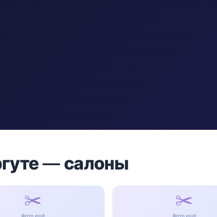
ргуте — салоны
✂️
✂️
Фото ещё
Фото ещё