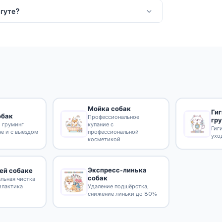
ргуте?
Мойка собак
Ги
обак
Профессиональное
гр
 груминг
купание с
Гиг
не и с выездом
профессиональной
ухо
косметикой
Экспресс-линька
ей собаке
собак
льная чистка
илактика
Удаление подшёрстка,
снижение линьки до 80%