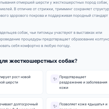
пывания отмершей шерсти у жесткошерстных пород собак,
ниелей. В отличие от стрижки, тримминг сохраняет структу
ового здорового покрова и поддерживая породный стандарт
адельцев собак, чьи питомцы участвуют в выставках или
 проведение процедуры предотвращает образование колтуно
вовать себя комфортно в любую погоду.
для жесткошерстных собак?
лирует рост новой
Предотвращает
✨
вой шерсти
раздражение и заболевания
кожи
ечивает долгосрочный
Позволяет коже «дышать» и
✨