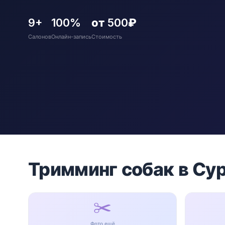
9+
100%
от 500₽
Салонов
Онлайн-запись
Стоимость
Тримминг собак в Су
✂️
Фото ещё