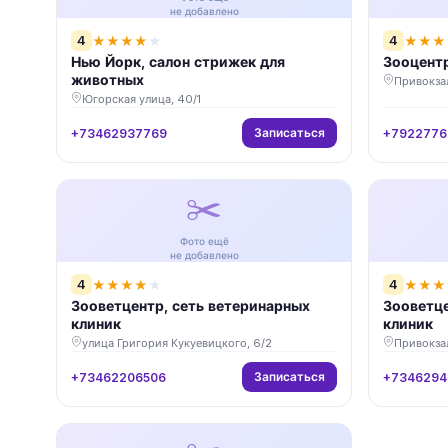
не добавлено
4
4
★
★
★
★
★
★
★
★
Нью Йорк, салон стрижек для
Зооцентр
животных
Привокзал
Югорская улица, 40/1
Записаться
+73462937769
+7922776
✂️
Фото ещё
не добавлено
4
4
★
★
★
★
★
★
★
★
Зооветцентр, сеть ветеринарных
Зооветце
клиник
клиник
улица Григория Кукуевицкого, 6/2
Привокзал
Записаться
+73462206506
+7346294