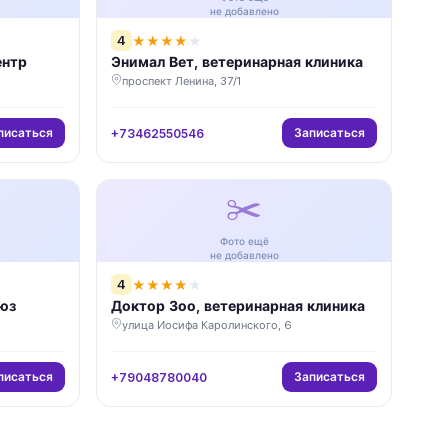
не добавлено
4
★
★
★
★
★
ентр
Энимал Вет, ветеринарная клиника
проспект Ленина, 37/1
писаться
Записаться
+73462550546
✂️
Фото ещё
не добавлено
4
★
★
★
★
★
юз
Доктор Зоо, ветеринарная клиника
улица Иосифа Каролинского, 6
писаться
Записаться
+79048780040