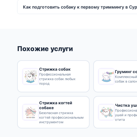
Как подготовить собаку к первому триммингу в Су
Похожие услуги
Стрижка собак
Груминг с
Профессиональная
Комплексный
стрижка собак любых
собак в сало
пород
Стрижка когтей
Чистка уш
собаке
Профессиона
Безопасная стрижка
ушей и проф
когтей профессиональным
отита
инструментом