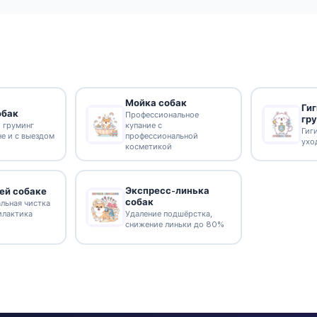
Мойка собак
Ги
обак
Профессиональное
гр
 груминг
купание с
Гиг
не и с выездом
профессиональной
ухо
косметикой
Экспресс-линька
ей собаке
собак
льная чистка
илактика
Удаление подшёрстка,
снижение линьки до 80%