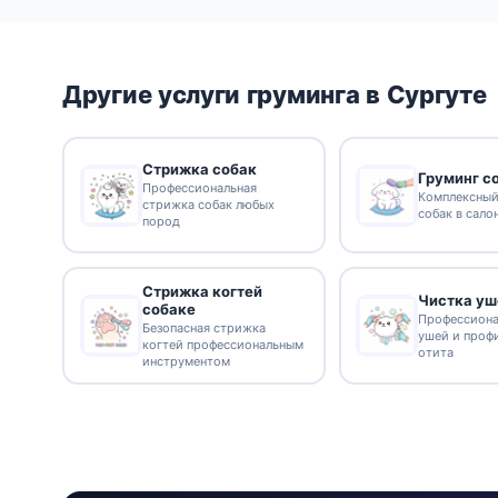
Другие услуги груминга в Сургуте
Стрижка собак
Груминг с
Профессиональная
Комплексный
стрижка собак любых
собак в сало
пород
Стрижка когтей
Чистка уш
собаке
Профессиона
Безопасная стрижка
ушей и проф
когтей профессиональным
отита
инструментом