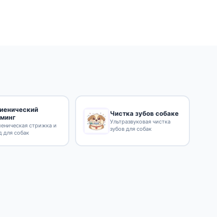
гиенический
Чистка зубов собаке
уминг
Ультразвуковая чистка
иеническая стрижка и
зубов для собак
д для собак