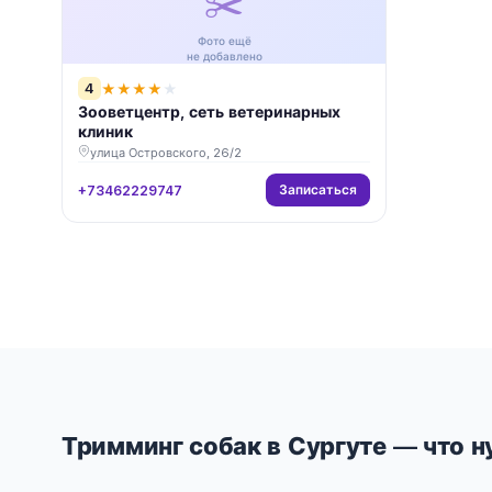
✂️
Фото ещё
не добавлено
4
★
★
★
★
★
Зооветцентр, сеть ветеринарных
клиник
улица Островского, 26/2
Записаться
+73462229747
Тримминг собак в Сургуте — что н