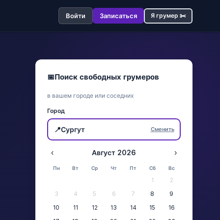
Войти
Записаться
Я грумер ✂️
📅
Поиск свободных грумеров
в вашем городе или соседних
Город
📍
Сургут
Сменить
‹
Август 2026
›
Пн
Вт
Ср
Чт
Пт
Сб
Вс
1
2
3
4
5
6
7
8
9
10
11
12
13
14
15
16