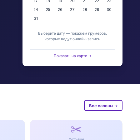
17
18
19
20
21
22
23
24
25
26
27
28
29
30
31
Выберите дату — покажем грумеров,
которые ведут онлайн-запись
Показать на карте →
Все салоны →
✂️
Фото ещё