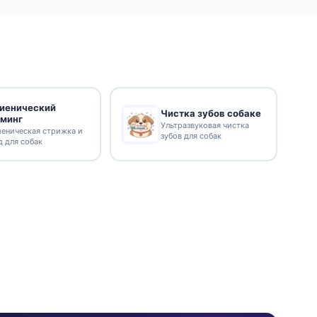
гиенический
Чистка зубов собаке
уминг
Ультразвуковая чистка
иеническая стрижка и
зубов для собак
д для собак