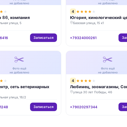
не добавлено
не добавлено
4
★
★
★
★
★
★
★
 86, компания
Югория, кинологический ц
ьная улица, 5
Базовая улица, 15 к1
Записаться
За
6416
+79324000261
✂️
✂️
Фото ещё
Фото ещё
не добавлено
не добавлено
4
★
★
★
★
★
★
★
нтр, сеть ветеринарных
Любимец, зоомагазины, Со
улица 30 лет Победы, 46
ьная улица, 18/2
Записаться
За
1248
+79020297344