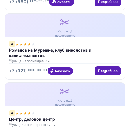
+7 (960) ***-**-**
Подробнее
Показать
✂️
Фото ещё
не добавлено
4
★
★
★
★
★
Романов на Мурмане, клуб кинологов и
канистерапевтов
улица Челюскинцев, 34
+7 (921) ***-**-**
Подробнее
Показать
✂️
Фото ещё
не добавлено
4
★
★
★
★
★
Центр, деловой центр
улица Софьи Перовской, 17