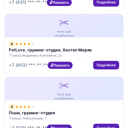
+7 (921) ***-**-**
Подробнее
Показать
✂️
Фото ещё
не добавлено
4
★
★
★
★
★
PetLove, груминг-студия, Хостел Моряк
улица Академика Книповича, 23
+7 (953) ***-**-**
Подробнее
Показать
✂️
Фото ещё
не добавлено
4
★
★
★
★
★
Псын, груминг-студия
улица Челюскинцев, 7
+7 (921) ***-**-**
Подробнее