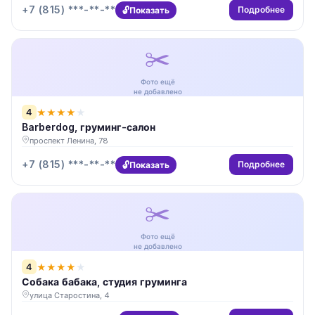
+7 (815) ***-**-**
Подробнее
Показать
✂️
Фото ещё
не добавлено
4
★
★
★
★
★
Barberdog, груминг-салон
проспект Ленина, 78
+7 (815) ***-**-**
Подробнее
Показать
✂️
Фото ещё
не добавлено
4
★
★
★
★
★
Собака бабака, студия груминга
улица Старостина, 4