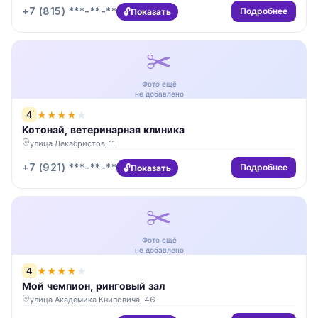
+7 (815) ***-**-**
Подробнее
Показать
✂️
Фото ещё
не добавлено
4
★
★
★
★
★
Котонай, ветеринарная клиника
улица Декабристов, 11
+7 (921) ***-**-**
Подробнее
Показать
✂️
Фото ещё
не добавлено
4
★
★
★
★
★
Мой чемпион, ринговый зал
улица Академика Книповича, 46