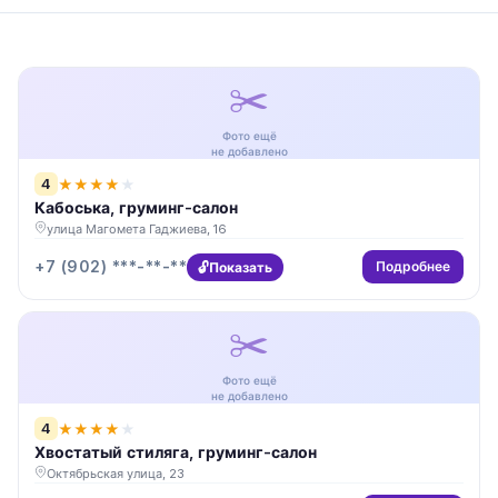
✂️
Фото ещё
не добавлено
4
★
★
★
★
★
Кабоська, груминг-салон
улица Магомета Гаджиева, 16
+7 (902) ***-**-**
Подробнее
Показать
✂️
Фото ещё
не добавлено
4
★
★
★
★
★
Хвостатый стиляга, груминг-салон
Октябрьская улица, 23