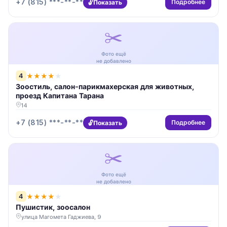
+7 (815) ***-**-**
Подробнее
Показать
✂️
Фото ещё
не добавлено
4
★
★
★
★
★
Зоостиль, салон-парикмахерская для животных,
проезд Капитана Тарана
14
+7 (815) ***-**-**
Подробнее
Показать
✂️
Фото ещё
не добавлено
4
★
★
★
★
★
Пушистик, зоосалон
улица Магомета Гаджиева, 9