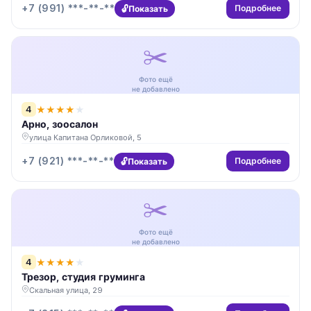
+7 (991) ***-**-**
Подробнее
Показать
✂️
Фото ещё
не добавлено
4
★
★
★
★
★
Арно, зоосалон
улица Капитана Орликовой, 5
+7 (921) ***-**-**
Подробнее
Показать
✂️
Фото ещё
не добавлено
4
★
★
★
★
★
Трезор, студия груминга
Скальная улица, 29