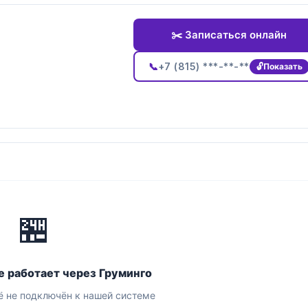
✂️ Записаться онлайн
📞
+7 (815) ***-**-**
Показать
🏪
е работает через Груминго
 не подключён к нашей системе