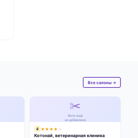
Все салоны →
✂️
Фото ещё
не добавлено
4
★
★
★
★
★
Котонай, ветеринарная клиника