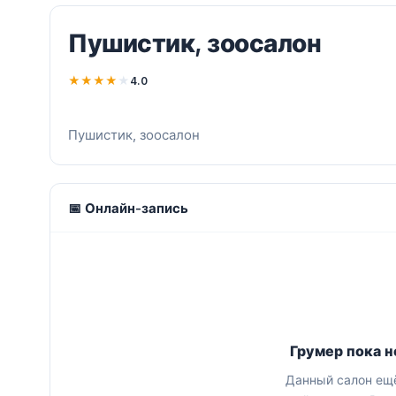
Пушистик, зоосалон
★
★
★
★
★
4.0
Пушистик, зоосалон
📅 Онлайн-запись
Грумер пока н
Данный салон ещё