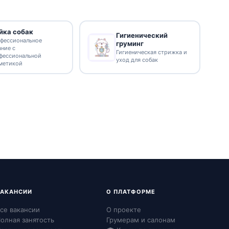
йка собак
Гигиенический
фессиональное
груминг
ание с
Гигиеническая стрижка и
фессиональной
уход для собак
метикой
ВАКАНСИИ
О ПЛАТФОРМЕ
се вакансии
О проекте
олная занятость
Грумерам и салонам