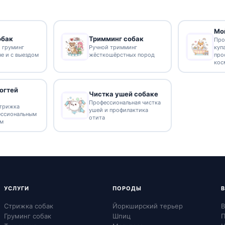
Мо
обак
Тримминг собак
Про
 груминг
Ручной тримминг
куп
не и с выездом
жёсткошёрстных пород
про
кос
огтей
Чистка ушей собаке
Профессиональная чистка
стрижка
ушей и профилактика
ессиональным
отита
ом
УСЛУГИ
ПОРОДЫ
Стрижка собак
Йоркширский терьер
В
Груминг собак
Шпиц
П