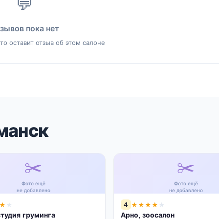
💬
зывов пока нет
то оставит отзыв об этом салоне
манск
✂️
✂️
Фото ещё
Фото ещё
не добавлено
не добавлено
4
★
★
★
★
★
★
★
студия груминга
Арно, зоосалон