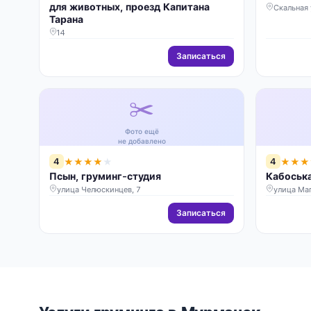
для животных, проезд Капитана
Скальная 
Тарана
14
Записаться
✂️
Фото ещё
не добавлено
4
4
★
★
★
★
★
★
★
★
Псын, груминг-студия
Кабоська
улица Челюскинцев, 7
улица Маг
Записаться