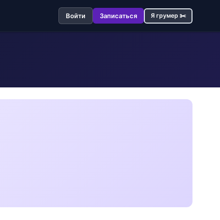
Войти
Записаться
Я грумер ✂️