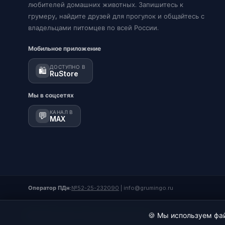
любителей домашних животных. Запишитесь к
грумеру, найдите друзей для прогулок и общайтесь с
владельцами питомцев по всей России.
Мобильное приложение
ДОСТУПНО В
🛍️
RuStore
Мы в соцсетях
КАНАЛ В
💬
MAX
Оператор ПДн:
№52-25-232090
|
info@grumingo.ru
🍪 Мы используем фай
© 2026 Груминго. Все права защищены.