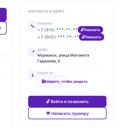
КОНТАКТЫ И АДРЕС
ТЕЛЕФОН
📞
+7 (815) ***-**-**
Показать
+7 (902) ***-**-**
Показать
АДРЕС
📍
Мурманск, улица Магомета
Гаджиева, 9
СОЦСЕТИ
📱
🔒
████████
Войдите, чтобы увидеть
🔓 Войти и позвонить
💬 Написать грумеру