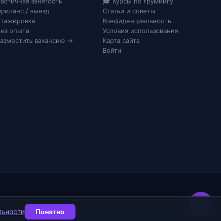
астичная занятость
🎓 Курсы по грумингу
риланс / выезд
Статьи и советы
тажировка
Конфиденциальность
ез опыта
Условия использования
азместить вакансию →
Карта сайта
Войти
льности
Понятно
Конфиденциальность
Согласие на ПДн
Соглашение
Карта сайта