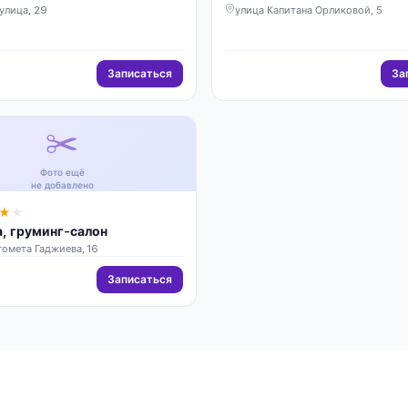
улица, 29
улица Капитана Орликовой, 5
Записаться
За
✂️
Фото ещё
не добавлено
★
★
, груминг-салон
омета Гаджиева, 16
Записаться