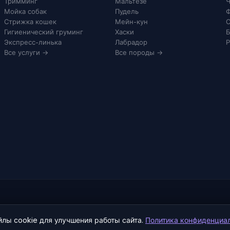
Тримминг
Мальтезе
Ч
Мойка собак
Пудель
Ф
Стрижка кошек
Мейн-кун
С
Гигиенический груминг
Хаски
Б
Экспресс-линька
Лабрадор
Р
Все услуги →
Все породы →
лы cookie для улучшения работы сайта.
Политика конфиденциа