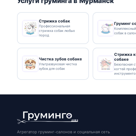
Услуги груминга в Мурманск
Стрижка собак
Груминг с
Профессиональная
Комплексный
стрижка собак любых
собак в сало
пород
Стрижка к
Чистка зубов собаке
собаке
Ультразвуковая чистка
Безопасная 
зубов для собак
когтей проф
инструмент
Агрегатор груминг-салонов и социальная сеть