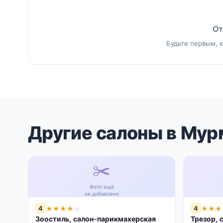
От
Будьте первым, к
Другие салоны в Мур
✂️
Фото ещё
не добавлено
4
4
★
★
★
★
★
★
★
★
Зоостиль, салон-парикмахерская
Трезор, 