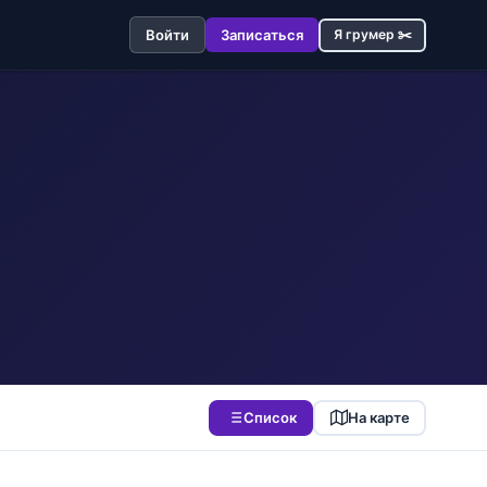
Войти
Записаться
Я грумер ✂️
Список
На карте