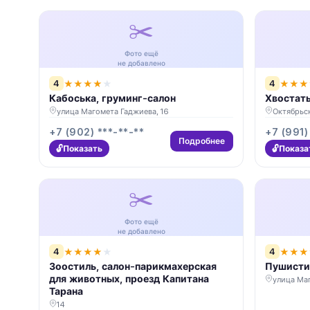
✂️
Фото ещё
не добавлено
4
4
★
★
★
★
★
★
★
★
Кабоська, груминг-салон
Хвостаты
улица Магомета Гаджиева, 16
Октябрьск
+7 (902) ***-**-**
+7 (991)
Подробнее
Показать
Показа
✂️
Фото ещё
не добавлено
4
4
★
★
★
★
★
★
★
★
Зоостиль, салон-парикмахерская
Пушисти
для животных, проезд Капитана
улица Ма
Тарана
14