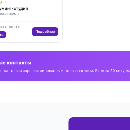
★
★
уминг-студия
юскинцев, 7
 ***-**-**
Подробнее
ть
ные контакты
упны только зарегистрированным пользователям. Вход за 30 секунд.