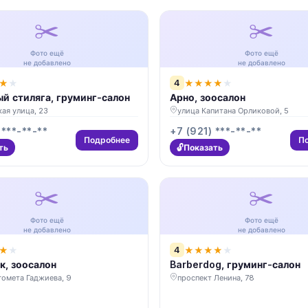
✂️
✂️
Фото ещё
Фото ещё
не добавлено
не добавлено
4
★
★
★
★
★
★
★
й стиляга, груминг-салон
Арно, зоосалон
ая улица, 23
улица Капитана Орликовой, 5
 ***-**-**
+7 (921) ***-**-**
Подробнее
П
ть
Показать
✂️
✂️
Фото ещё
Фото ещё
не добавлено
не добавлено
4
★
★
★
★
★
★
★
к, зоосалон
Barberdog, груминг-салон
гомета Гаджиева, 9
проспект Ленина, 78