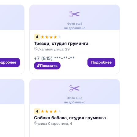
✂️
Фото ещё
не добавлено
4
★
★
★
★
★
Трезор, студия груминга
Скальная улица, 29
+7 (815) ***-**-**
одробнее
Подробнее
Показать
✂️
Фото ещё
не добавлено
4
★
★
★
★
★
Собака бабака, студия груминга
улица Старостина, 4