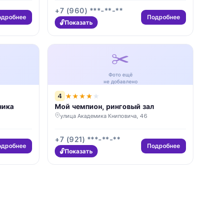
+7 (960) ***-**-**
одробнее
Подробнее
Показать
✂️
Фото ещё
не добавлено
4
★
★
★
★
★
ника
Мой чемпион, ринговый зал
улица Академика Книповича, 46
+7 (921) ***-**-**
одробнее
Подробнее
Показать