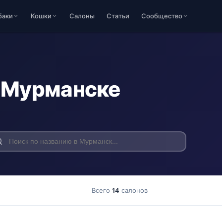
баки
Кошки
Салоны
Статьи
Сообщество
 Мурманске
Всего
14
салонов