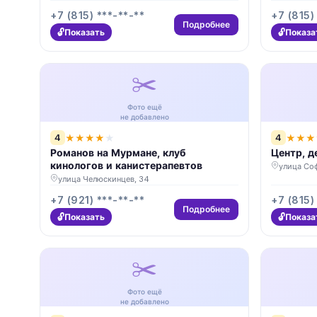
+7 (815) ***-**-**
+7 (815)
Подробнее
Показать
Показа
✂️
Фото ещё
не добавлено
4
4
★
★
★
★
★
★
★
★
Романов на Мурмане, клуб
Центр, д
кинологов и канистерапевтов
улица Соф
улица Челюскинцев, 34
+7 (921) ***-**-**
+7 (815)
Подробнее
Показать
Показа
✂️
Фото ещё
не добавлено