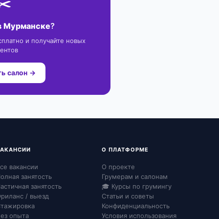
✂️
в Мурманске?
сплатно и получайте новых
ентов
ь салон →
ВАКАНСИИ
О ПЛАТФОРМЕ
се вакансии
О проекте
олная занятость
Грумерам и салонам
астичная занятость
🎓 Курсы по грумингу
риланс / выезд
Статьи и советы
тажировка
Конфиденциальность
ез опыта
Условия использования