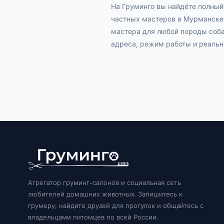
На Груминго вы найдёте полный
частных мастеров в Мурманске.
мастера для любой породы соба
адреса, режим работы и реальн
Агрегатор груминг-салонов и социальная сеть
любителей домашних животных. Запишитесь к
грумеру, найдите друзей для прогулок и общайтесь с
владельцами питомцев по всей России.