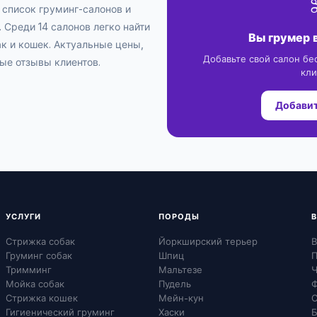
 список груминг-салонов и
 Среди 14 салонов легко найти
Вы грумер 
к и кошек. Актуальные цены,
Добавьте свой салон бе
ые отзывы клиентов.
кли
Добавит
УСЛУГИ
ПОРОДЫ
Стрижка собак
Йоркширский терьер
В
Груминг собак
Шпиц
П
Тримминг
Мальтезе
Ч
Мойка собак
Пудель
Ф
Стрижка кошек
Мейн-кун
С
Гигиенический груминг
Хаски
Б