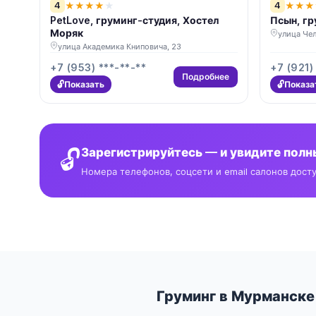
4
4
★
★
★
★
★
★
★
★
PetLove, груминг-студия, Хостел
Псын, гр
Моряк
улица Чел
улица Академика Книповича, 23
+7 (953) ***-**-**
+7 (921)
Подробнее
Показать
Показа
🔓
Зарегистрируйтесь — и увидите пол
Номера телефонов, соцсети и email салонов дост
Груминг в Мурманске