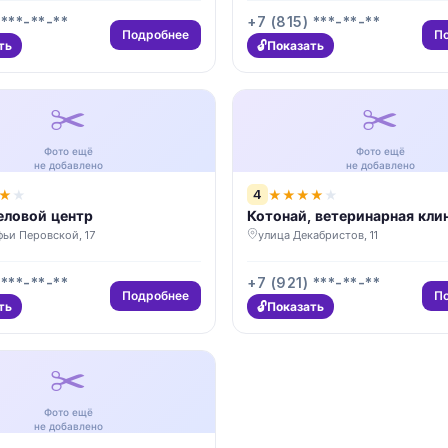
 ***-**-**
+7 (815) ***-**-**
Подробнее
П
ть
Показать
✂️
✂️
Фото ещё
Фото ещё
не добавлено
не добавлено
4
★
★
★
★
★
★
★
еловой центр
Котонай, ветеринарная кли
ьи Перовской, 17
улица Декабристов, 11
 ***-**-**
+7 (921) ***-**-**
Подробнее
П
ть
Показать
✂️
Фото ещё
не добавлено