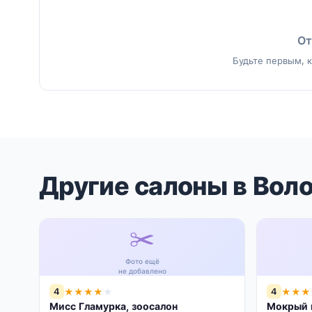
От
Будьте первым, к
Другие салоны в Вол
✂️
Фото ещё
не добавлено
4
4
★
★
★
★
★
★
★
★
Мисс Гламурка, зоосалон
Мокрый н