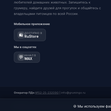
любителей домашних животных. Запишитесь к
грумеру, найдите друзей для прогулок и общайтесь с
владельцами питомцев по всей России.
Мобильное приложение
ДОСТУПНО В
🛍️
RuStore
Мы в соцсетях
КАНАЛ В
💬
MAX
Оператор ПДн:
№52-25-232090
|
info@grumingo.ru
🍪 Мы используем фай
© 2026 Груминго. Все права защищены.