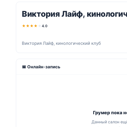
Виктория Лайф, кинологи
★
★
★
★
★
4.0
Виктория Лайф, кинологический клуб
📅 Онлайн-запись
Грумер пока н
Данный салон ещё