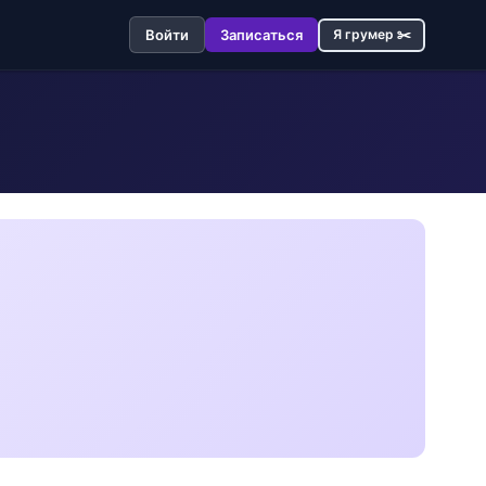
Войти
Записаться
Я грумер ✂️