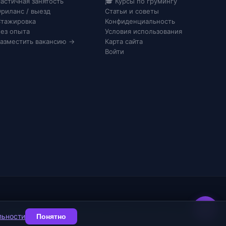
астичная занятость
🎓 Курсы по грумингу
риланс / выезд
Статьи и советы
тажировка
Конфиденциальность
ез опыта
Условия использования
азместить вакансию →
Карта сайта
Войти
льности
Понятно
Конфиденциальность
Согласие на ПДн
Соглашение
Карта сайта