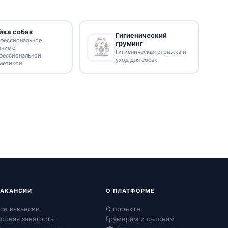
йка собак
Гигиенический
фессиональное
груминг
ание с
Гигиеническая стрижка и
фессиональной
уход для собак
метикой
ВАКАНСИИ
О ПЛАТФОРМЕ
се вакансии
О проекте
олная занятость
Грумерам и салонам