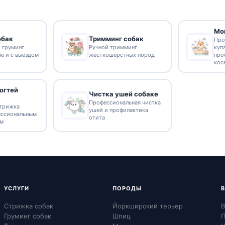
Мо
обак
Тримминг собак
Про
 груминг
Ручной тримминг
куп
не и с выездом
жёсткошёрстных пород
про
кос
огтей
Чистка ушей собаке
Профессиональная чистка
стрижка
ушей и профилактика
ессиональным
отита
ом
УСЛУГИ
ПОРОДЫ
Стрижка собак
Йоркширский терьер
В
Груминг собак
Шпиц
П