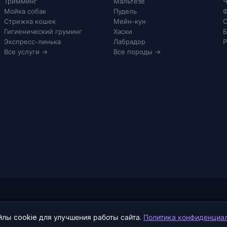
Тримминг
Мальтезе
Ч
Мойка собак
Пудель
Ф
Стрижка кошек
Мейн-кун
С
Гигиенический груминг
Хаски
Б
Экспресс-линька
Лабрадор
Р
Все услуги →
Все породы →
лы cookie для улучшения работы сайта.
Политика конфиденциа