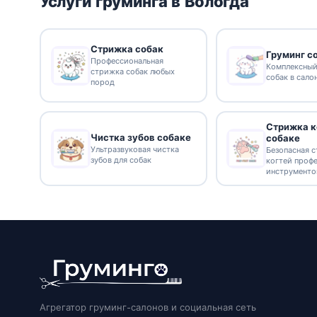
Услуги груминга в Вологда
Стрижка собак
Груминг с
Профессиональная
Комплексный
стрижка собак любых
собак в сало
пород
Стрижка к
Чистка зубов собаке
собаке
Ультразвуковая чистка
Безопасная 
зубов для собак
когтей проф
инструмент
Агрегатор груминг-салонов и социальная сеть