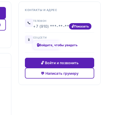
КОНТАКТЫ И АДРЕС
ТЕЛЕФОН
📞
+7 (910) ***-**-**
Показать
СОЦСЕТИ
📱
🔒
████████
Войдите, чтобы увидеть
🔓 Войти и позвонить
💬 Написать грумеру