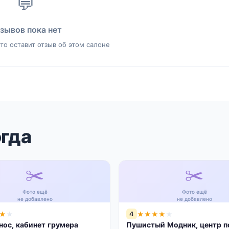
💬
зывов пока нет
то оставит отзыв об этом салоне
огда
✂️
✂️
Фото ещё
Фото ещё
не добавлено
не добавлено
4
★
★
★
★
★
★
★
ос, кабинет грумера
Пушистый Модник, центр п