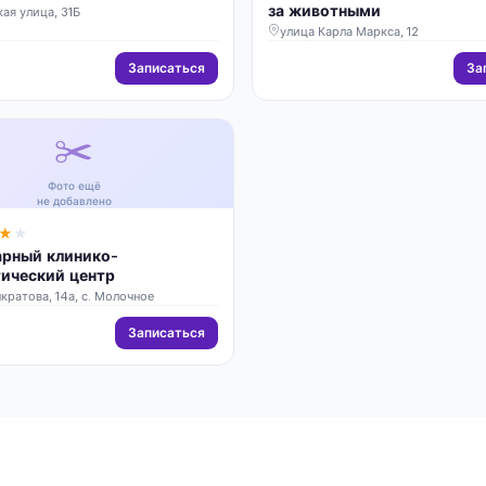
за животными
ая улица, 31Б
улица Карла Маркса, 12
Записаться
За
✂️
Фото ещё
не добавлено
★
★
арный клинико-
тический центр
кратова, 14а, с. Молочное
Записаться