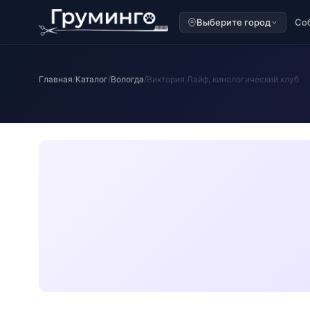
Выберите город
Со
Главная
/
Каталог
/
Вологда
/
Виктория Лайф, кинологический клуб