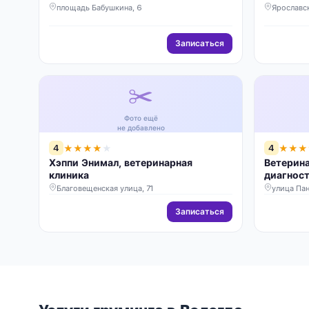
площадь Бабушкина, 6
Ярославск
Записаться
✂️
Фото ещё
не добавлено
4
4
★
★
★
★
★
★
★
★
Хэппи Энимал, ветеринарная
Ветерин
клиника
диагнос
Благовещенская улица, 71
улица Пан
Записаться