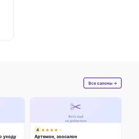
Все салоны →
✂️
Фото ещё
не добавлено
4
★
★
★
★
★
о уходу
Артемон, зоосалон