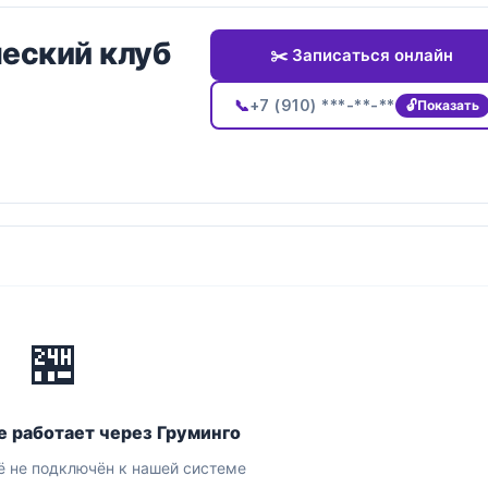
ческий клуб
✂️ Записаться онлайн
📞
+7 (910) ***-**-**
Показать
🏪
е работает через Груминго
 не подключён к нашей системе