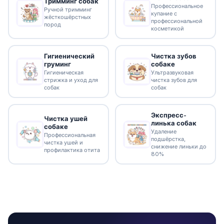
Тримминг собак
Профессиональное
Ручной тримминг
купание с
жёсткошёрстных
профессиональной
пород
косметикой
Гигиенический
Чистка зубов
груминг
собаке
Гигиеническая
Ультразвуковая
стрижка и уход для
чистка зубов для
собак
собак
Экспресс-
Чистка ушей
линька собак
собаке
Удаление
Профессиональная
подшёрстка,
чистка ушей и
снижение линьки до
профилактика отита
80%