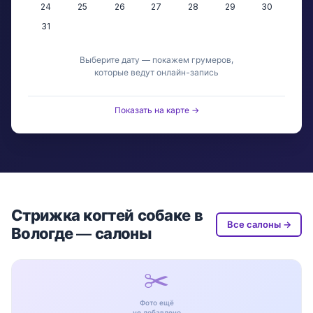
24
25
26
27
28
29
30
31
Выберите дату — покажем грумеров,
которые ведут онлайн-запись
Показать на карте →
Стрижка когтей собаке в
Все салоны →
Вологде — салоны
✂️
Фото ещё
не добавлено