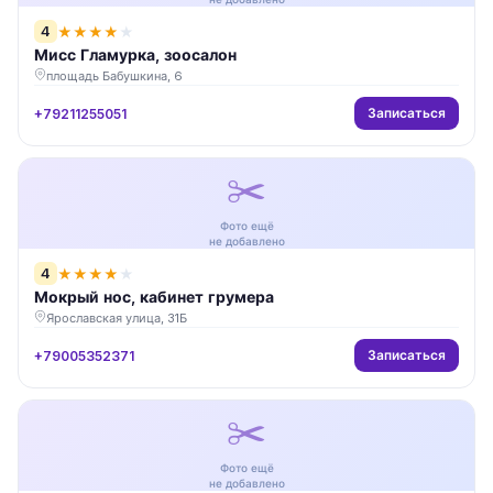
4
★
★
★
★
★
Мисс Гламурка, зоосалон
площадь Бабушкина, 6
Записаться
+79211255051
✂️
Фото ещё
не добавлено
4
★
★
★
★
★
Мокрый нос, кабинет грумера
Ярославская улица, 31Б
Записаться
+79005352371
✂️
Фото ещё
не добавлено