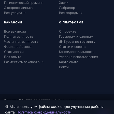
Гигиенический груминг
Хаски
Экспресс-линька
Лабрадор
Все услуги →
Все породы →
ВАКАНСИИ
О ПЛАТФОРМЕ
Все вакансии
О проекте
Полная занятость
Грумерам и салонам
Частичная занятость
🎓 Курсы по грумингу
Фриланс / выезд
Статьи и советы
Стажировка
Конфиденциальность
Без опыта
Условия использования
Разместить вакансию →
Карта сайта
Войти
Оператор ПДн:
№52-25-232090
|
info@grumingo.ru
🍪 Мы используем файлы cookie для улучшения работы
!
сайта.
Политика конфиденциальности