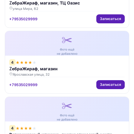
ZебраЖираф, магазин, ТЦ Оазис
улица Мира, 82
Записаться
+79535029999
✂️
Фото ещё
не добавлено
4
★
★
★
★
★
ZебраЖираф, магазин
Ярославская улица, 32
Записаться
+79535029999
✂️
Фото ещё
не добавлено
4
★
★
★
★
★