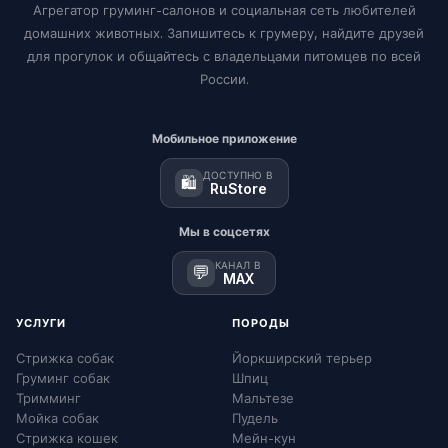
Агрегатор груминг-салонов и социальная сеть любителей
домашних животных. Запишитесь к грумеру, найдите друзей
для прогулок и общайтесь с владельцами питомцев по всей
России.
Мобильное приложение
ДОСТУПНО В
🛍️
RuStore
Мы в соцсетях
КАНАЛ В
💬
MAX
УСЛУГИ
ПОРОДЫ
Стрижка собак
Йоркширский терьер
Груминг собак
Шпиц
Тримминг
Мальтезе
Мойка собак
Пудель
Стрижка кошек
Мейн-кун