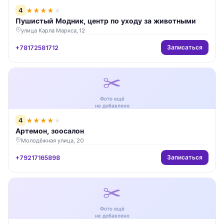
4
★
★
★
★
★
Пушистый Модник, центр по уходу за животными
улица Карла Маркса, 12
Записаться
+78172581712
✂️
Фото ещё
не добавлено
4
★
★
★
★
★
Артемон, зоосалон
Молодёжная улица, 20
Записаться
+79217165898
✂️
Фото ещё
не добавлено