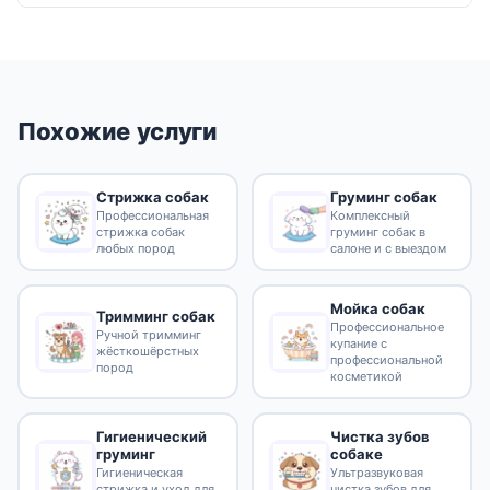
Похожие услуги
Стрижка собак
Груминг собак
Профессиональная
Комплексный
стрижка собак
груминг собак в
любых пород
салоне и с выездом
Мойка собак
Тримминг собак
Профессиональное
Ручной тримминг
купание с
жёсткошёрстных
профессиональной
пород
косметикой
Гигиенический
Чистка зубов
груминг
собаке
Гигиеническая
Ультразвуковая
стрижка и уход для
чистка зубов для