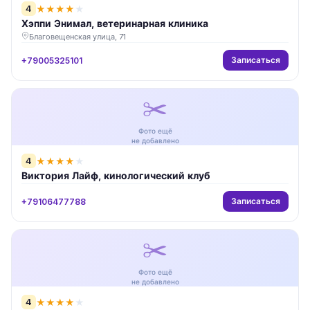
4
★
★
★
★
★
Хэппи Энимал, ветеринарная клиника
Благовещенская улица, 71
Записаться
+79005325101
✂️
Фото ещё
не добавлено
4
★
★
★
★
★
Виктория Лайф, кинологический клуб
Записаться
+79106477788
✂️
Фото ещё
не добавлено
4
★
★
★
★
★