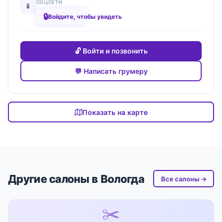
СОЦСЕТИ
📱
🔒
████████
Войдите, чтобы увидеть
🔓 Войти и позвонить
💬 Написать грумеру
Показать на карте
Другие салоны в Вологда
Все салоны →
✂️