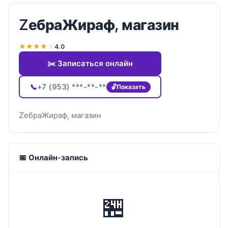
ZебраЖираф, магазин
★
★
★
★
★
4.0
✂️ Записаться онлайн
📞
+7 (953) ***-**-**
Показать
ZебраЖираф, магазин
📅 Онлайн-запись
🏪