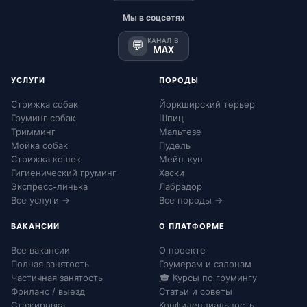
Мы в соцсетях
КАНАЛ В
💬
MAX
УСЛУГИ
ПОРОДЫ
Стрижка собак
Йоркширский терьер
Груминг собак
Шпиц
Тримминг
Мальтезе
Мойка собак
Пудель
Стрижка кошек
Мейн-кун
Гигиенический груминг
Хаски
Экспресс-линька
Лабрадор
Все услуги →
Все породы →
ВАКАНСИИ
О ПЛАТФОРМЕ
Все вакансии
О проекте
Полная занятость
Грумерам и салонам
Частичная занятость
🎓 Курсы по грумингу
Фриланс / выезд
Статьи и советы
Стажировка
Конфиденциальность