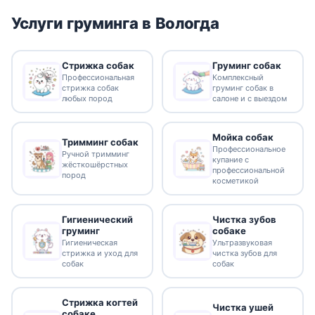
Услуги груминга в Вологда
Стрижка собак
Груминг собак
Профессиональная
Комплексный
стрижка собак
груминг собак в
любых пород
салоне и с выездом
Мойка собак
Тримминг собак
Профессиональное
Ручной тримминг
купание с
жёсткошёрстных
профессиональной
пород
косметикой
Гигиенический
Чистка зубов
груминг
собаке
Гигиеническая
Ультразвуковая
стрижка и уход для
чистка зубов для
собак
собак
Стрижка когтей
Чистка ушей
собаке