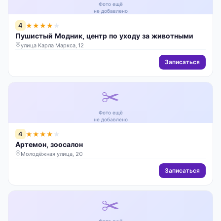
Фото ещё
не добавлено
4
★
★
★
★
★
Пушистый Модник, центр по уходу за животными
улица Карла Маркса, 12
Записаться
✂️
Фото ещё
не добавлено
4
★
★
★
★
★
Артемон, зоосалон
Молодёжная улица, 20
Записаться
✂️