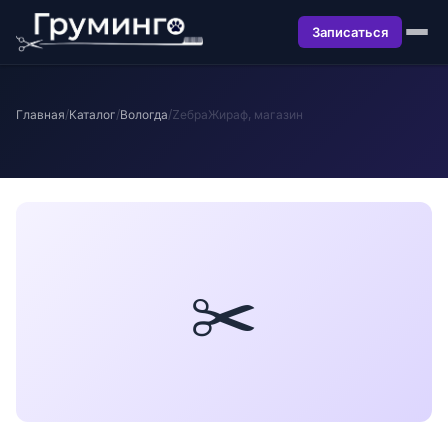
Записаться
Главная
/
Каталог
/
Вологда
/
ZебраЖираф, магазин
✂️