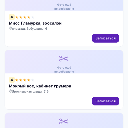
Фото ещё
не добавлено
4
★
★
★
★
★
Мисс Гламурка, зоосалон
площадь Бабушкина, 6
Записаться
✂️
Фото ещё
не добавлено
4
★
★
★
★
★
Мокрый нос, кабинет грумера
Ярославская улица, 31Б
Записаться
✂️