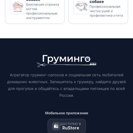
собаке
Безопасная стрижка
Профессиональная
когтей
чистка ушей и
профессиональным
профилактика отита
инструментом
Агрегатор груминг-салонов и социальная сеть любителей
домашних животных. Запишитесь к грумеру, найдите друзей
для прогулок и общайтесь с владельцами питомцев по всей
России.
Мобильное приложение
ДОСТУПНО В
🛍️
RuStore