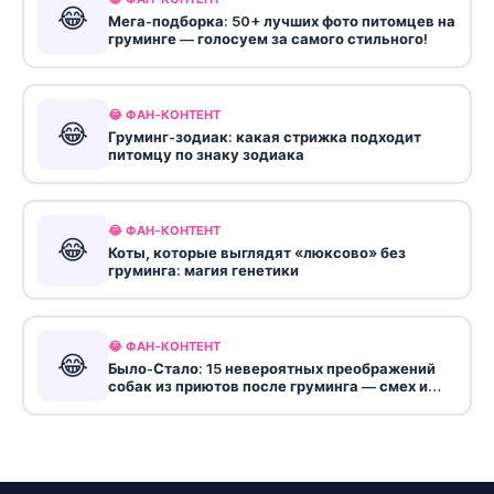
😂
Мега-подборка: 50+ лучших фото питомцев на
груминге — голосуем за самого стильного!
😂 ФАН-КОНТЕНТ
😂
Груминг-зодиак: какая стрижка подходит
питомцу по знаку зодиака
😂 ФАН-КОНТЕНТ
😂
Коты, которые выглядят «люксово» без
груминга: магия генетики
😂 ФАН-КОНТЕНТ
😂
Было-Стало: 15 невероятных преображений
собак из приютов после груминга — смех и
слезы