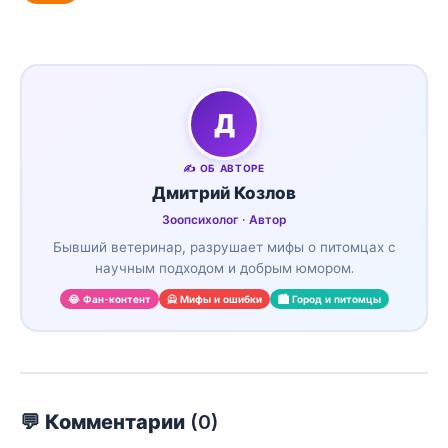
Д
✍️ ОБ АВТОРЕ
Дмитрий Козлов
Зоопсихолог · Автор
Бывший ветеринар, разрушает мифы о питомцах с
научным подходом и добрым юмором.
😂 Фан-контент
🙅 Мифы и ошибки
🏙️ Город и питомцы
💬 Комментарии (
0
)