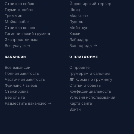
Стрижка собак
Йоркширский терьер
Груминг собак
Шпиц
Тримминг
Мальтезе
Мойка собак
Пудель
Стрижка кошек
Мейн-кун
Гигиенический груминг
Хаски
Экспресс-линька
Лабрадор
Все услуги →
Все породы →
ВАКАНСИИ
О ПЛАТФОРМЕ
Все вакансии
О проекте
Полная занятость
Грумерам и салонам
Частичная занятость
🎓 Курсы по грумингу
Фриланс / выезд
Статьи и советы
Стажировка
Конфиденциальность
Без опыта
Условия использования
Разместить вакансию →
Карта сайта
Войти