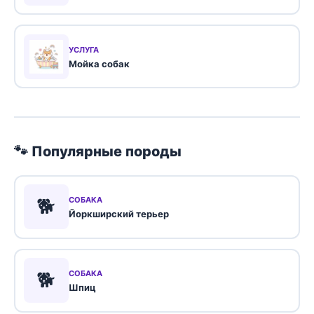
УСЛУГА
Мойка собак
🐾 Популярные породы
🐕
СОБАКА
Йоркширский терьер
🐕
СОБАКА
Шпиц