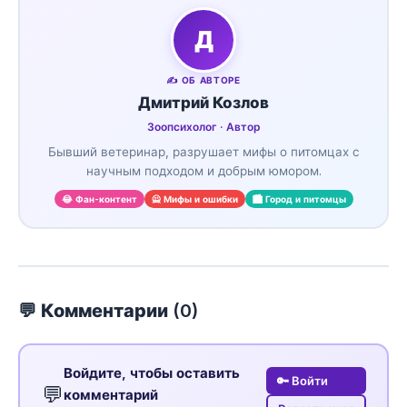
Д
✍️ ОБ АВТОРЕ
Дмитрий Козлов
Зоопсихолог · Автор
Бывший ветеринар, разрушает мифы о питомцах с
научным подходом и добрым юмором.
😂 Фан-контент
🙅 Мифы и ошибки
🏙️ Город и питомцы
💬 Комментарии (
0
)
Войдите, чтобы оставить
🔑 Войти
💬
комментарий