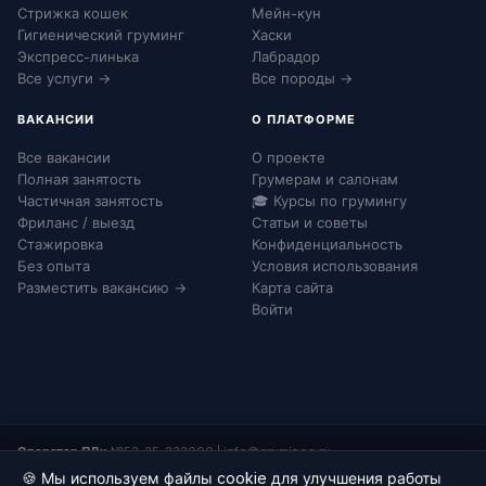
Стрижка кошек
Мейн-кун
Гигиенический груминг
Хаски
Экспресс-линька
Лабрадор
Все услуги →
Все породы →
ВАКАНСИИ
О ПЛАТФОРМЕ
Все вакансии
О проекте
Полная занятость
Грумерам и салонам
Частичная занятость
🎓 Курсы по грумингу
Фриланс / выезд
Статьи и советы
Стажировка
Конфиденциальность
Без опыта
Условия использования
Разместить вакансию →
Карта сайта
Войти
Оператор ПДн:
№52-25-232090
|
info@grumingo.ru
🍪 Мы используем файлы cookie для улучшения работы