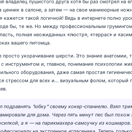
й владелец пушистого друга хотя бы раз смотрел на 
а ценник в салоне, а затем — на свои маникюрные нож
» кажется такой логичной! Ведь в интернете полно уро
оде бы, те же. Но между профессиональным груминго
пасть, полная неожиданных «люстр», «террас» и «аси
оках вашего питомца.
е просто укорачивание шерсти. Это знание анатомии, 
 с инструментом и, главное, понимание психологии жи
вильного оборудования, даже самая простая гигиениче
я стрессом для всех и… визуальным фолом, который 
ев.
л подравнять "юбку" своему кокер-спаниелю. Взял три
амировали для дома. Через пять минут пес был похож 
осилкой, а я — на парикмахера-самоучку из кошмаров
рофессионалу на экстренное «спасение». Теперь только