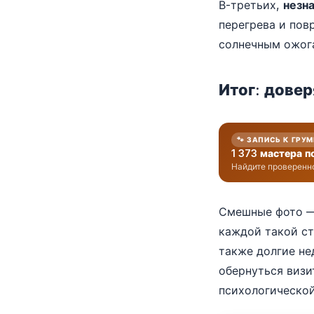
В-третьих,
незн
перегрева и по
солнечным ожог
Итог: дове
🐾 ЗАПИСЬ К ГРУ
1 373 мастера п
Найдите проверенно
Смешные фото — 
каждой такой ст
также долгие не
обернуться визи
психологической