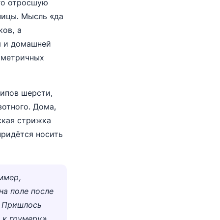
его отросшую
ницы. Мысль «да
ков, а
м и домашней
мметричных
типов шерсти,
вотного. Дома,
ская стрижка
придётся носить
ммер,
на поле после
. Пришлось
 к грумеру»,