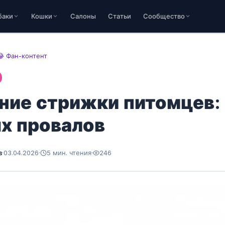
баки
Кошки
Салоны
Статьи
Сообщество
😂 Фан-контент
ие стрижки питомцев: 
х провалов
в
·
03.04.2026
·
5 мин. чтения
·
246