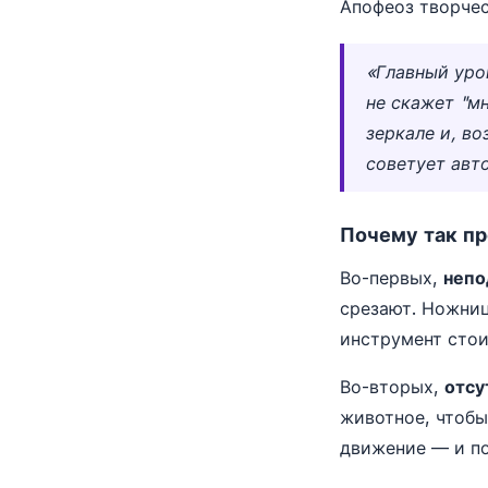
Апофеоз творчес
«Главный уро
не скажет "мн
зеркале и, в
советует авт
Почему так п
Во-первых,
непо
срезают. Ножниц
инструмент стои
Во-вторых,
отсу
животное, чтобы
движение — и по