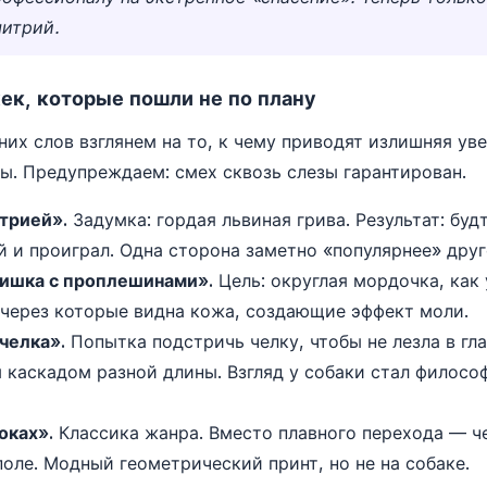
итрий.
ек, которые пошли не по плану
них слов взглянем на то, к чему приводят излишняя ув
. Предупреждаем: смех сквозь слезы гарантирован.
етрией».
Задумка: гордая львиная грива. Результат: буд
й и проиграл. Одна сторона заметно «популярнее» друг
ишка с проплешинами».
Цель: округлая мордочка, как 
 через которые видна кожа, создающие эффект моли.
 челка».
Попытка подстричь челку, чтобы не лезла в гла
 каскадом разной длины. Взгляд у собаки стал филосо
оках».
Классика жанра. Вместо плавного перехода — че
поле. Модный геометрический принт, но не на собаке.