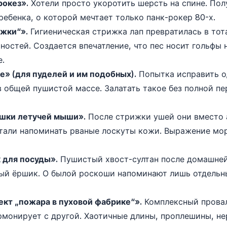
рокез».
Хотели просто укоротить шерсть на спине. Пол
ребенка, о которой мечтает только панк-рокер 80-х.
ожки“».
Гигиеническая стрижка лап превратилась в тот
ностей. Создается впечатление, что пес носит гольфы 
.
ке» (для пуделей и им подобных).
Попытка исправить о
в общей пушистой массе. Залатать такое без полной п
шки летучей мыши».
После стрижки ушей они вместо 
тали напоминать рваные лоскуты кожи. Выражение мор
 для посуды».
Пушистый хвост-султан после домашней
лый ёршик. О былой роскоши напоминают лишь отдель
кт „пожара в пуховой фабрике“».
Комплексный провал
армонирует с другой. Хаотичные длины, проплешины, не