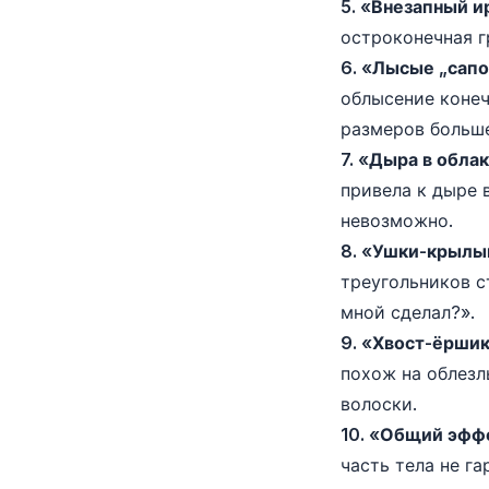
5. «Внезапный и
остроконечная г
6. «Лысые „сап
облысение конеч
размеров больше
7. «Дыра в обла
привела к дыре 
невозможно.
8. «Ушки-крылы
треугольников с
мной сделал?».
9. «Хвост-ёршик
похож на облез
волоски.
10. «Общий эффе
часть тела не г