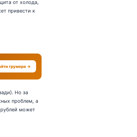
щита от холода,
ет привести к
айти грумера →
ади). Но за
жных проблем, а
ч рублей может