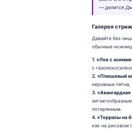
— делится Дм
Галерея стриж
Давайте без лиш
обычные ножницы
1. «Лев с асимм
с газонокосилко
2. «Плюшевый м
неровные пятна,
3. «Авангардная
зигзагообразным
потерянным.
4. «Террасы на б
как на рисовом 