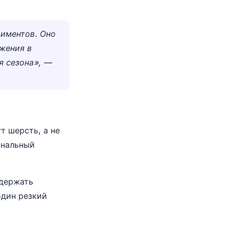
риментов. Оно
ажения в
я сезона», —
т шерсть, а не
ональный
 держать
один резкий