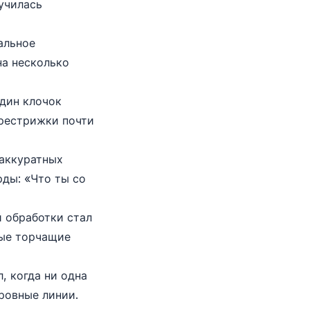
училась
альное
на несколько
дин клочок
ерестрижки почти
аккуратных
ды: «Что ты со
 обработки стал
ные торчащие
, когда ни одна
ровные линии.