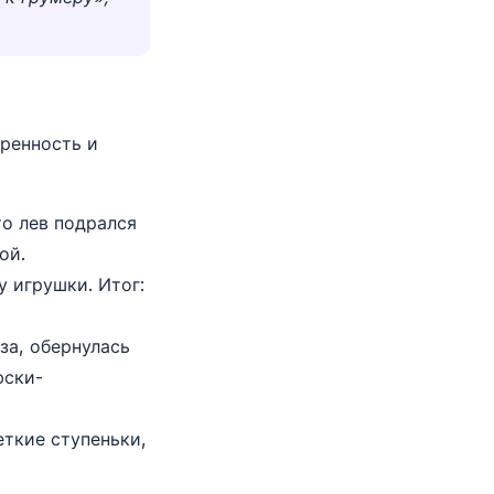
еренность и
то лев подрался
ой.
у игрушки. Итог:
за, обернулась
фски-
ткие ступеньки,