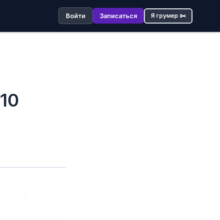
Войти
Записаться
Я грумер ✂️
10