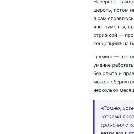
Наверное, кажды
шерсть, потом н
я сам справлюсь
инструменты, вр
стрижкой — про
концепций» на б
Груминг — это н
умение работать
без опыта и пра
может обернутьс
несколько месяц
«Помню, хоте
который рекл
сражения с к
везти его к п