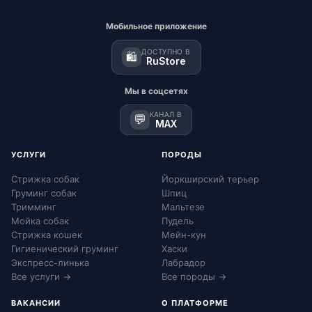
Мобильное приложение
ДОСТУПНО В
🛍️
RuStore
Мы в соцсетях
КАНАЛ В
💬
MAX
УСЛУГИ
ПОРОДЫ
Стрижка собак
Йоркширский терьер
Груминг собак
Шпиц
Тримминг
Мальтезе
Мойка собак
Пудель
Стрижка кошек
Мейн-кун
Гигиенический груминг
Хаски
Экспресс-линька
Лабрадор
Все услуги →
Все породы →
ВАКАНСИИ
О ПЛАТФОРМЕ