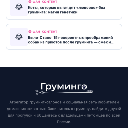
😂 ФАН-КОНТЕНТ
😂
Коты, которые выглядят «люксово» без
груминга: магия генетики
😂 ФАН-КОНТЕНТ
😂
Было-Стало: 15 невероятных преображений
собак из приютов после груминга — смех и
слезы
Агрегатор груминг-салонов и социальная сеть любителей
домашних животных. Запишитесь к грумеру, найдите друзей
для прогулок и общайтесь с владельцами питомцев по всей
России.