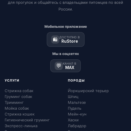
для прогулок и общайтесь с владельцами питомцев по всей
России.
Мобильное приложение
ДОСТУПНО В
🛍️
RuStore
Мы в соцсетях
КАНАЛ В
💬
MAX
УСЛУГИ
ПОРОДЫ
Стрижка собак
Йоркширский терьер
Груминг собак
Шпиц
Тримминг
Мальтезе
Мойка собак
Пудель
Стрижка кошек
Мейн-кун
Гигиенический груминг
Хаски
Экспресс-линька
Лабрадор