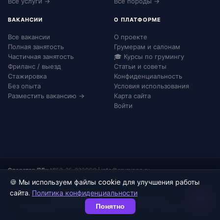
Все услуги →
Все породы →
ВАКАНСИИ
О ПЛАТФОРМЕ
Все вакансии
О проекте
Полная занятость
Грумерам и салонам
Частичная занятость
🎓 Курсы по грумингу
Фриланс / выезд
Статьи и советы
Стажировка
Конфиденциальность
Без опыта
Условия использования
Разместить вакансию →
Карта сайта
Войти
Оператор ПДн:
№52-25-232090
|
info@grumingo.ru
🍪 Мы используем файлы cookie для улучшения работы
сайта.
Политика конфиденциальности
© 2026 Груминго. Все права защищены.
Понятно
Конфиденциальность
Согласие на ПДн
Соглашение
Карта сайта