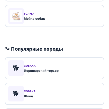
УСЛУГА
Мойка собак
🐾 Популярные породы
🐕
СОБАКА
Йоркширский терьер
🐕
СОБАКА
Шпиц