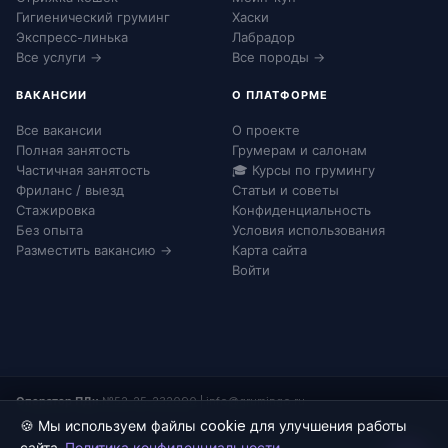
Гигиенический груминг
Хаски
Экспресс-линька
Лабрадор
Все услуги →
Все породы →
ВАКАНСИИ
О ПЛАТФОРМЕ
Все вакансии
О проекте
Полная занятость
Грумерам и салонам
Частичная занятость
🎓 Курсы по грумингу
Фриланс / выезд
Статьи и советы
Стажировка
Конфиденциальность
Без опыта
Условия использования
Разместить вакансию →
Карта сайта
Войти
Оператор ПДн:
№52-25-232090
|
info@grumingo.ru
🍪 Мы используем файлы cookie для улучшения работы
сайта.
Политика конфиденциальности