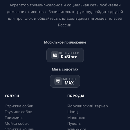
Агрегатор груминг-салонов и социальная сеть любителей
домашних животных. Запишитесь к грумеру, найдите друзей
для прогулок и общайтесь с владельцами питомцев по всей
России.
Мобильное приложение
ДОСТУПНО В
🛍️
RuStore
Мы в соцсетях
КАНАЛ В
💬
MAX
УСЛУГИ
ПОРОДЫ
Стрижка собак
Йоркширский терьер
Груминг собак
Шпиц
Тримминг
Мальтезе
Мойка собак
Пудель
Стрижка кошек
Мейн-кун