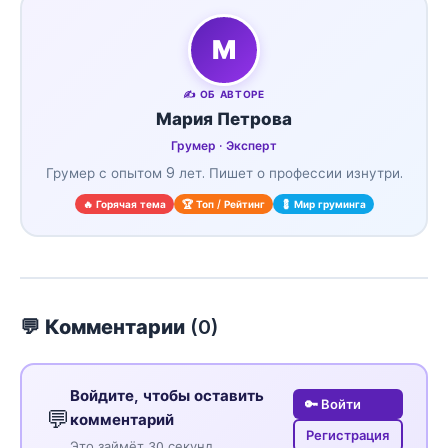
М
✍️ ОБ АВТОРЕ
Мария Петрова
Грумер · Эксперт
Грумер с опытом 9 лет. Пишет о профессии изнутри.
🔥 Горячая тема
🏆 Топ / Рейтинг
💈 Мир груминга
💬 Комментарии (
0
)
Войдите, чтобы оставить
🔑 Войти
💬
комментарий
Регистрация
Это займёт 30 секунд