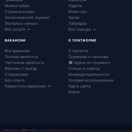
Мойка собак
Пудель
Стрижка кошек
Мейн-кун
Гигиенический груминг
Хаски
Экспресс-линька
Лабрадор
Все услуги →
Все породы →
ВАКАНСИИ
О ПЛАТФОРМЕ
Все вакансии
О проекте
Полная занятость
Грумерам и салонам
Частичная занятость
🎓 Курсы по грумингу
Фриланс / выезд
Статьи и советы
Стажировка
Конфиденциальность
Без опыта
Условия использования
Разместить вакансию →
Карта сайта
Войти
Оператор ПДн:
№52-25-232090
|
info@grumingo.ru