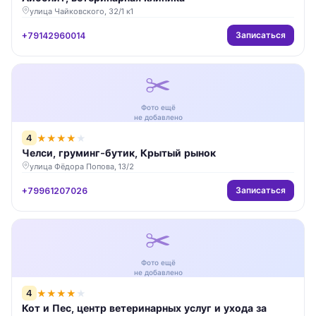
улица Чайковского, 32/1 к1
Записаться
+79142960014
✂️
Фото ещё
не добавлено
4
★
★
★
★
★
Челси, груминг-бутик, Крытый рынок
улица Фёдора Попова, 13/2
Записаться
+79961207026
✂️
Фото ещё
не добавлено
4
★
★
★
★
★
Кот и Пес, центр ветеринарных услуг и ухода за