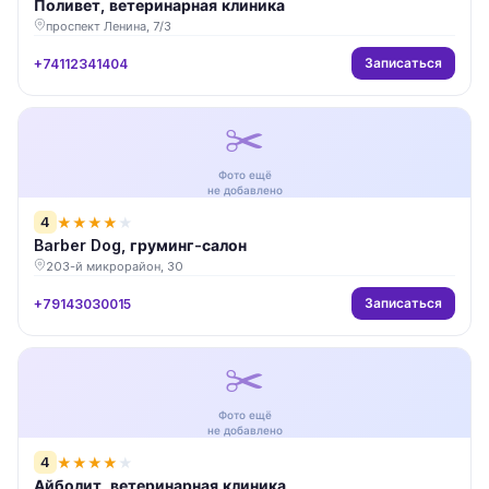
Поливет, ветеринарная клиника
проспект Ленина, 7/3
Записаться
+74112341404
✂️
Фото ещё
не добавлено
4
★
★
★
★
★
Barber Dog, груминг-салон
203-й микрорайон, 30
Записаться
+79143030015
✂️
Фото ещё
не добавлено
4
★
★
★
★
★
Айболит, ветеринарная клиника