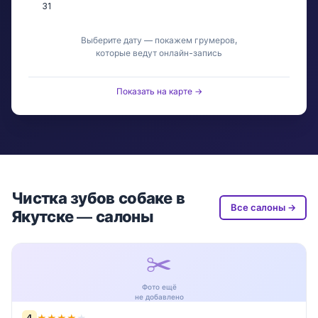
31
Выберите дату — покажем грумеров,
которые ведут онлайн-запись
Показать на карте →
Чистка зубов собаке в
Все салоны →
Якутске — салоны
✂️
Фото ещё
не добавлено
4
★
★
★
★
★