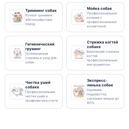
Мойка собак
Тримминг собак
Профессиональное
Ручной тримминг
купание с
жёсткошёрстных
профессиональной
пород
косметикой
Стрижка когтей
Гигиенический
собаке
груминг
Безопасная стрижка
Гигиеническая
когтей
стрижка и уход для
профессиональным
собак
инструментом
Экспресс-
Чистка ушей
линька собак
собаке
Удаление
Профессиональная
подшёрстка,
чистка ушей и
снижение линьки до
профилактика отита
80%