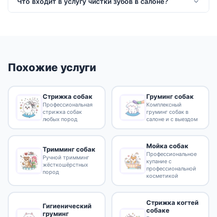
Что входит в услугу чистки зубов в салоне?
Похожие услуги
Стрижка собак
Груминг собак
Профессиональная
Комплексный
стрижка собак
груминг собак в
любых пород
салоне и с выездом
Мойка собак
Тримминг собак
Профессиональное
Ручной тримминг
купание с
жёсткошёрстных
профессиональной
пород
косметикой
Стрижка когтей
Гигиенический
собаке
груминг