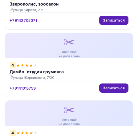
Зверополис, зоосалон
улица Кирова, 21г
Записаться
+79142705071
✂️
Фото ещё
не добавлено
4
★
★
★
★
★
Дамбо, студия груминга
улица Жорницкого, 7/20
Записаться
+79141015759
✂️
Фото ещё
не добавлено
4
★
★
★
★
★