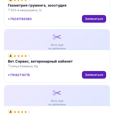
Геометрия груминга, зоостудия
203-й микрорайон, 12
Записаться
+79241782083
✂️
Фото ещё
не добавлено
4
★
★
★
★
★
Вет.Сервис, ветеринарный кабинет
улица Кальвица, 8д
Записаться
+79142714715
✂️
Фото ещё
не добавлено
4
★
★
★
★
★