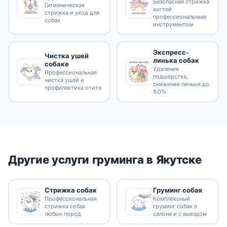
Безопасная стрижка
Гигиеническая
когтей
стрижка и уход для
профессиональным
собак
инструментом
Экспресс-
Чистка ушей
линька собак
собаке
Удаление
Профессиональная
подшёрстка,
чистка ушей и
снижение линьки до
профилактика отита
80%
Другие услуги груминга в Якутске
Стрижка собак
Груминг собак
Профессиональная
Комплексный
стрижка собак
груминг собак в
любых пород
салоне и с выездом