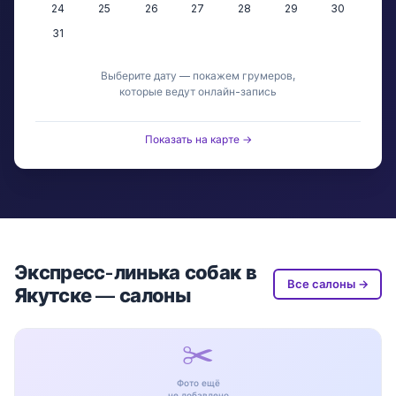
24
25
26
27
28
29
30
31
Выберите дату — покажем грумеров,
которые ведут онлайн-запись
Показать на карте →
Экспресс-линька собак в
Все салоны →
Якутске — салоны
✂️
Фото ещё
не добавлено