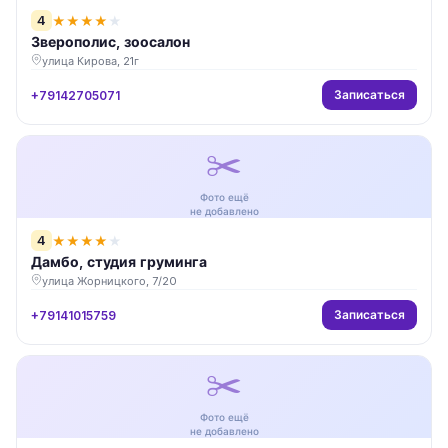
4
★
★
★
★
★
Зверополис, зоосалон
улица Кирова, 21г
Записаться
+79142705071
✂️
Фото ещё
не добавлено
4
★
★
★
★
★
Дамбо, студия груминга
улица Жорницкого, 7/20
Записаться
+79141015759
✂️
Фото ещё
не добавлено