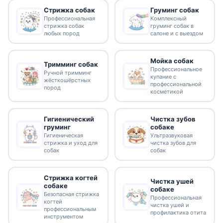
Стрижка собак
Груминг собак
Профессиональная
Комплексный
стрижка собак
груминг собак в
любых пород
салоне и с выездом
Мойка собак
Тримминг собак
Профессиональное
Ручной тримминг
купание с
жёсткошёрстных
профессиональной
пород
косметикой
Гигиенический
Чистка зубов
груминг
собаке
Гигиеническая
Ультразвуковая
стрижка и уход для
чистка зубов для
собак
собак
Стрижка когтей
Чистка ушей
собаке
собаке
Безопасная стрижка
Профессиональная
когтей
чистка ушей и
профессиональным
профилактика отита
инструментом