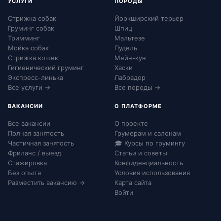
УСЛУГИ
ПОРОДЫ
Стрижка собак
Йоркширский терьер
Груминг собак
Шпиц
Тримминг
Мальтезе
Мойка собак
Пудель
Стрижка кошек
Мейн-кун
Гигиенический груминг
Хаски
Экспресс-линька
Лабрадор
Все услуги →
Все породы →
ВАКАНСИИ
О ПЛАТФОРМЕ
Все вакансии
О проекте
Полная занятость
Грумерам и салонам
Частичная занятость
🎓 Курсы по грумингу
Фриланс / выезд
Статьи и советы
Стажировка
Конфиденциальность
Без опыта
Условия использования
Разместить вакансию →
Карта сайта
Войти