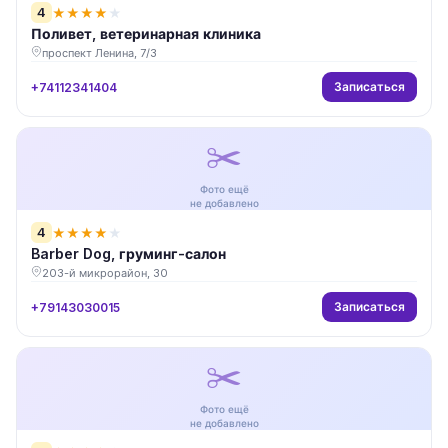
4
★
★
★
★
★
Поливет, ветеринарная клиника
проспект Ленина, 7/3
Записаться
+74112341404
✂️
Фото ещё
не добавлено
4
★
★
★
★
★
Barber Dog, груминг-салон
203-й микрорайон, 30
Записаться
+79143030015
✂️
Фото ещё
не добавлено