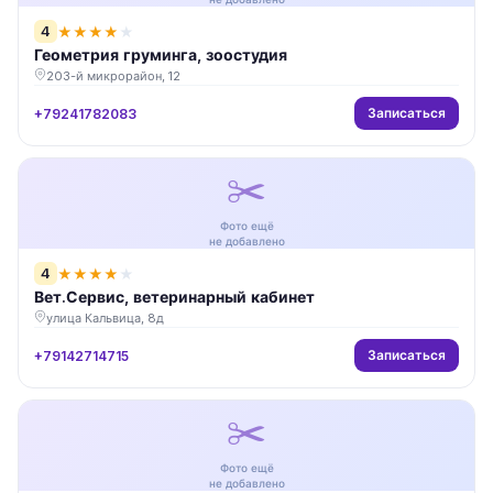
4
★
★
★
★
★
Геометрия груминга, зоостудия
203-й микрорайон, 12
Записаться
+79241782083
✂️
Фото ещё
не добавлено
4
★
★
★
★
★
Вет.Сервис, ветеринарный кабинет
улица Кальвица, 8д
Записаться
+79142714715
✂️
Фото ещё
не добавлено