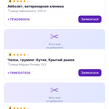
4
★
★
★
★
★
Айболит, ветеринарная клиника
улица Чайковского, 32/1 к1
Записаться
+79142960014
✂️
Фото ещё
не добавлено
4
★
★
★
★
★
Челси, груминг-бутик, Крытый рынок
улица Фёдора Попова, 13/2
Записаться
+79961207026
✂️
Фото ещё
не добавлено
4
★
★
★
★
★