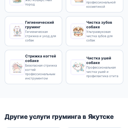
жёсткошёрстных
профессиональной
пород
косметикой
Гигиенический
Чистка зубов
груминг
собаке
Гигиеническая
Ультразвуковая
стрижка и уход для
чистка зубов для
собак
собак
Стрижка когтей
Чистка ушей
собаке
собаке
Безопасная стрижка
Профессиональная
когтей
чистка ушей и
профессиональным
профилактика отита
инструментом
Другие услуги груминга в Якутске