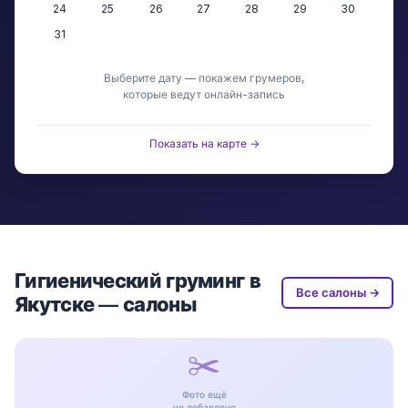
24
25
26
27
28
29
30
31
Выберите дату — покажем грумеров,
которые ведут онлайн-запись
Показать на карте →
Гигиенический груминг в
Все салоны →
Якутске — салоны
✂️
Фото ещё
не добавлено