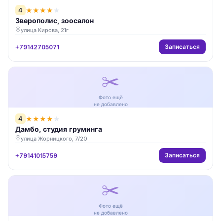
4
★
★
★
★
★
Зверополис, зоосалон
улица Кирова, 21г
Записаться
+79142705071
✂️
Фото ещё
не добавлено
4
★
★
★
★
★
Дамбо, студия груминга
улица Жорницкого, 7/20
Записаться
+79141015759
✂️
Фото ещё
не добавлено