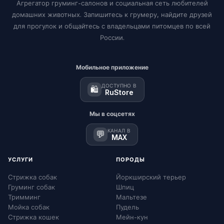
Агрегатор груминг-салонов и социальная сеть любителей
домашних животных. Запишитесь к грумеру, найдите друзей
для прогулок и общайтесь с владельцами питомцев по всей
России.
Мобильное приложение
ДОСТУПНО В
🛍️
RuStore
Мы в соцсетях
КАНАЛ В
💬
MAX
УСЛУГИ
ПОРОДЫ
Стрижка собак
Йоркширский терьер
Груминг собак
Шпиц
Тримминг
Мальтезе
Мойка собак
Пудель
Стрижка кошек
Мейн-кун