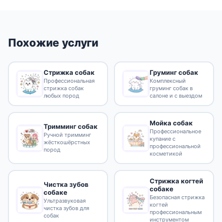
Похожие услуги
Стрижка собак
Груминг собак
Профессиональная
Комплексный
стрижка собак
груминг собак в
любых пород
салоне и с выездом
Мойка собак
Тримминг собак
Профессиональное
Ручной тримминг
купание с
жёсткошёрстных
профессиональной
пород
косметикой
Стрижка когтей
Чистка зубов
собаке
собаке
Безопасная стрижка
Ультразвуковая
когтей
чистка зубов для
профессиональным
собак
инструментом