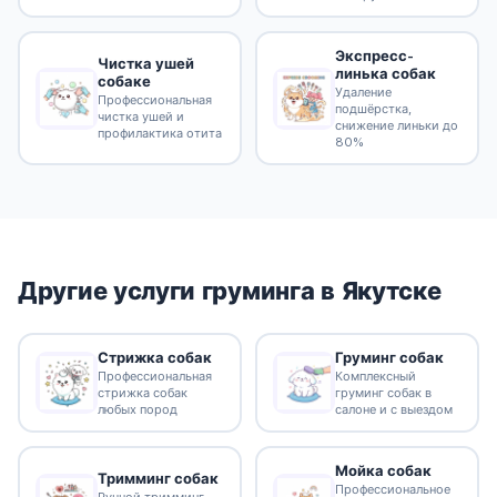
Экспресс-
Чистка ушей
линька собак
собаке
Удаление
Профессиональная
подшёрстка,
чистка ушей и
снижение линьки до
профилактика отита
80%
Другие услуги груминга в Якутске
Стрижка собак
Груминг собак
Профессиональная
Комплексный
стрижка собак
груминг собак в
любых пород
салоне и с выездом
Мойка собак
Тримминг собак
Профессиональное