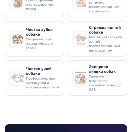
Ручной тримминг
купание с
жёсткошёрстных
профессиональной
пород
косметикой
Стрижка когтей
Чистка зубов
собаке
собаке
Безопасная стрижка
Ультразвуковая
когтей
чистка зубов для
профессиональным
собак
инструментом
Экспресс-
Чистка ушей
линька собак
собаке
Удаление
Профессиональная
подшёрстка,
чистка ушей и
снижение линьки до
профилактика отита
80%