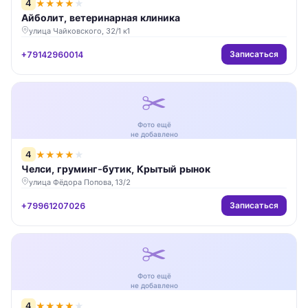
4
★
★
★
★
★
Айболит, ветеринарная клиника
улица Чайковского, 32/1 к1
Записаться
+79142960014
✂️
Фото ещё
не добавлено
4
★
★
★
★
★
Челси, груминг-бутик, Крытый рынок
улица Фёдора Попова, 13/2
Записаться
+79961207026
✂️
Фото ещё
не добавлено
4
★
★
★
★
★