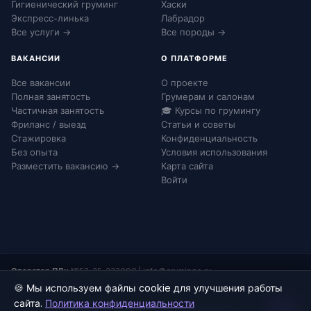
Гигиенический груминг
Хаски
Экспресс-линька
Лабрадор
Все услуги →
Все породы →
ВАКАНСИИ
О ПЛАТФОРМЕ
Все вакансии
О проекте
Полная занятость
Грумерам и салонам
Частичная занятость
🎓 Курсы по грумингу
Фриланс / выезд
Статьи и советы
Стажировка
Конфиденциальность
Без опыта
Условия использования
Разместить вакансию →
Карта сайта
Войти
Оператор ПДн:
№52-25-232090
|
info@grumingo.ru
🍪 Мы используем файлы cookie для улучшения работы
сайта.
Политика конфиденциальности
© 2026 Груминго. Все права защищены.