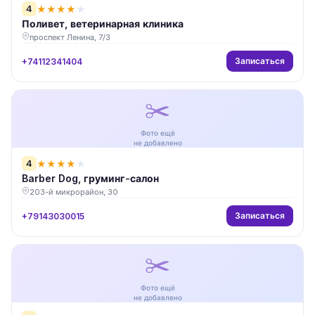
4
★
★
★
★
★
Поливет, ветеринарная клиника
проспект Ленина, 7/3
Записаться
+74112341404
✂️
Фото ещё
не добавлено
4
★
★
★
★
★
Barber Dog, груминг-салон
203-й микрорайон, 30
Записаться
+79143030015
✂️
Фото ещё
не добавлено