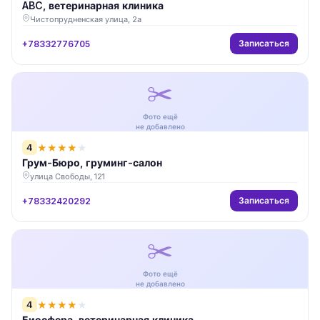
ABC, ветеринарная клиника
Чистопрудненская улица, 2а
Записаться
+78332776705
✂️
Фото ещё
не добавлено
4
★
★
★
★
★
Грум-Бюро, груминг-салон
улица Свободы, 121
Записаться
+78332420292
✂️
Фото ещё
не добавлено
4
★
★
★
★
★
Биосфера, ветеринарная клиника