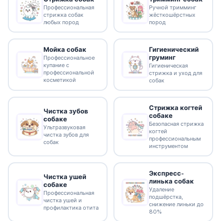
Профессиональная
Ручной тримминг
стрижка собак
жёсткошёрстных
любых пород
пород
Гигиенический
Мойка собак
груминг
Профессиональное
купание с
Гигиеническая
профессиональной
стрижка и уход для
косметикой
собак
Стрижка когтей
Чистка зубов
собаке
собаке
Безопасная стрижка
Ультразвуковая
когтей
чистка зубов для
профессиональным
собак
инструментом
Экспресс-
Чистка ушей
линька собак
собаке
Удаление
Профессиональная
подшёрстка,
чистка ушей и
снижение линьки до
профилактика отита
80%