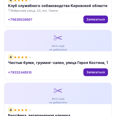
4
★
★
★
★
★
Клуб служебного собаководства Кировской области
Фабричная улица, 20, пос. Ганино
Записаться
+79635528667
✂️
Фото ещё
не добавлено
4
★
★
★
★
★
Чистые булки, груминг-салон, улица Героя Костина, 1
Записаться
+78332445510
✂️
Фото ещё
не добавлено
4
★
★
★
★
★
Биосфера, ветеринарная клиника