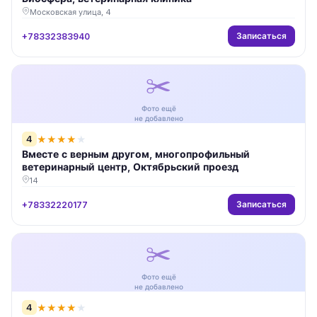
Московская улица, 4
Записаться
+78332383940
✂️
Фото ещё
не добавлено
4
★
★
★
★
★
Вместе с верным другом, многопрофильный
ветеринарный центр, Октябрьский проезд
14
Записаться
+78332220177
✂️
Фото ещё
не добавлено
4
★
★
★
★
★