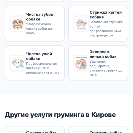
Стрижка когтей
Чистка зубов
собаке
собаке
Безопасная стрижка
Ультразвуковая
когтей
чистка зубов для
профессиональным
собак
инструментом
Экспресс-
Чистка ушей
линька собак
собаке
Удаление
Профессиональная
подшёрстка,
чистка ушей и
снижение линьки до
профилактика отита
80%
Другие услуги груминга в Кирове
Стрижка собак
Тримминг собак