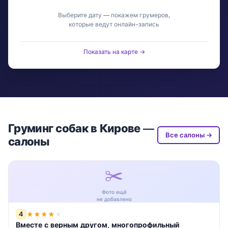
Выберите дату — покажем грумеров,
которые ведут онлайн-запись
Показать на карте →
Груминг собак в Кирове —
Все салоны →
салоны
✂️
Фото ещё
не добавлено
4
★
★
★
★
★
Вместе с верным другом, многопрофильный