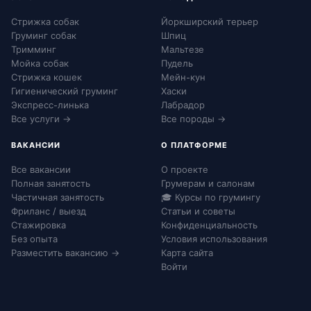
Стрижка собак
Йоркширский терьер
Груминг собак
Шпиц
Тримминг
Мальтезе
Мойка собак
Пудель
Стрижка кошек
Мейн-кун
Гигиенический груминг
Хаски
Экспресс-линька
Лабрадор
Все услуги →
Все породы →
ВАКАНСИИ
О ПЛАТФОРМЕ
Все вакансии
О проекте
Полная занятость
Грумерам и салонам
Частичная занятость
🎓 Курсы по грумингу
Фриланс / выезд
Статьи и советы
Стажировка
Конфиденциальность
Без опыта
Условия использования
Разместить вакансию →
Карта сайта
Войти