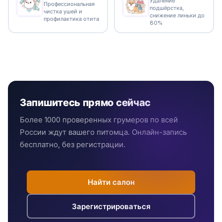
Удаление
Профессиональная
подшёрстка,
чистка ушей и
снижение линьки до
профилактика отита
80%
Запишитесь прямо сейчас
Более 1000 проверенных грумеров по всей
России ждут вашего питомца. Онлайн-запись
бесплатно, без регистрации.
Найти салон
Зарегистрироваться