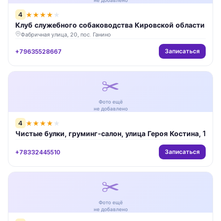
не добавлено
4
★
★
★
★
★
Клуб служебного собаководства Кировской области
Фабричная улица, 20, пос. Ганино
Записаться
+79635528667
✂️
Фото ещё
не добавлено
4
★
★
★
★
★
Чистые булки, груминг-салон, улица Героя Костина, 1
Записаться
+78332445510
✂️
Фото ещё
не добавлено