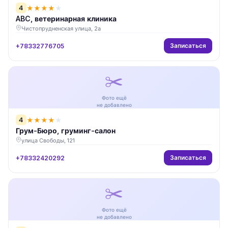
4
★
★
★
★
★
ABC, ветеринарная клиника
Чистопрудненская улица, 2а
Записаться
+78332776705
✂️
Фото ещё
не добавлено
4
★
★
★
★
★
Грум-Бюро, груминг-салон
улица Свободы, 121
Записаться
+78332420292
✂️
Фото ещё
не добавлено