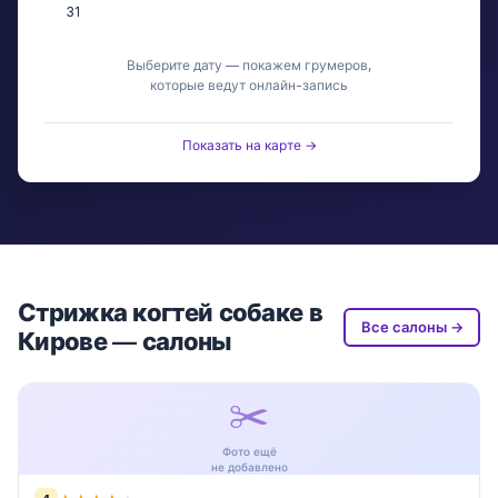
31
Выберите дату — покажем грумеров,
которые ведут онлайн-запись
Показать на карте →
Стрижка когтей собаке в
Все салоны →
Кирове — салоны
✂️
Фото ещё
не добавлено