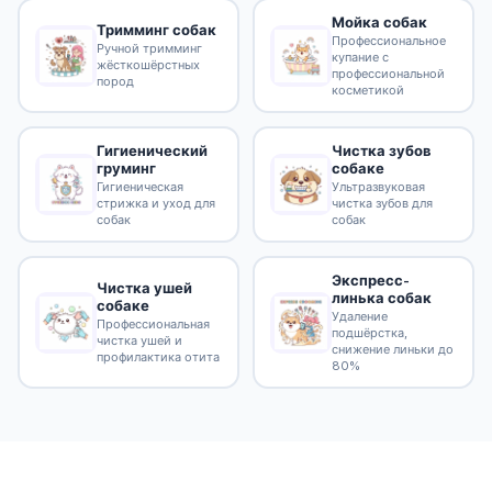
Мойка собак
Тримминг собак
Профессиональное
Ручной тримминг
купание с
жёсткошёрстных
профессиональной
пород
косметикой
Гигиенический
Чистка зубов
груминг
собаке
Гигиеническая
Ультразвуковая
стрижка и уход для
чистка зубов для
собак
собак
Экспресс-
Чистка ушей
линька собак
собаке
Удаление
Профессиональная
подшёрстка,
чистка ушей и
снижение линьки до
профилактика отита
80%