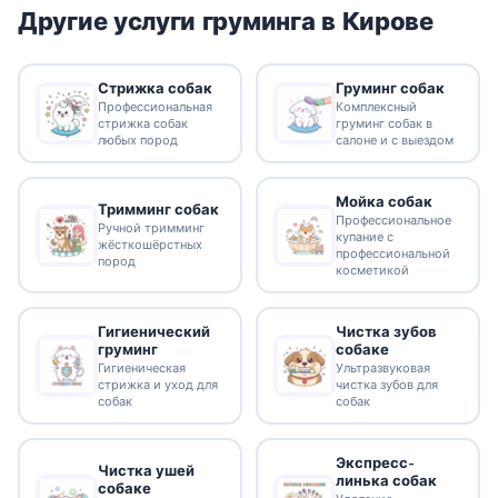
Другие услуги груминга в Кирове
Стрижка собак
Груминг собак
Профессиональная
Комплексный
стрижка собак
груминг собак в
любых пород
салоне и с выездом
Мойка собак
Тримминг собак
Профессиональное
Ручной тримминг
купание с
жёсткошёрстных
профессиональной
пород
косметикой
Гигиенический
Чистка зубов
груминг
собаке
Гигиеническая
Ультразвуковая
стрижка и уход для
чистка зубов для
собак
собак
Экспресс-
Чистка ушей
линька собак
собаке