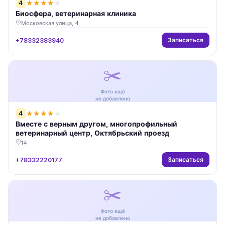
4
★
★
★
★
★
Биосфера, ветеринарная клиника
Московская улица, 4
Записаться
+78332383940
✂️
Фото ещё
не добавлено
4
★
★
★
★
★
Вместе с верным другом, многопрофильный
ветеринарный центр, Октябрьский проезд
14
Записаться
+78332220177
✂️
Фото ещё
не добавлено