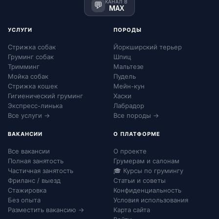
КАНАЛ В
💬
MAX
УСЛУГИ
ПОРОДЫ
Стрижка собак
Йоркширский терьер
Груминг собак
Шпиц
Тримминг
Мальтезе
Мойка собак
Пудель
Стрижка кошек
Мейн-кун
Гигиенический груминг
Хаски
Экспресс-линька
Лабрадор
Все услуги →
Все породы →
ВАКАНСИИ
О ПЛАТФОРМЕ
Все вакансии
О проекте
Полная занятость
Грумерам и салонам
Частичная занятость
🎓 Курсы по грумингу
Фриланс / выезд
Статьи и советы
Стажировка
Конфиденциальность
Без опыта
Условия использования
Разместить вакансию →
Карта сайта