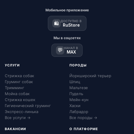
Мобильное приложение
ДОСТУПНО В
🛍️
RuStore
Мы в соцсетях
КАНАЛ В
💬
MAX
УСЛУГИ
ПОРОДЫ
Стрижка собак
Йоркширский терьер
Груминг собак
Шпиц
Тримминг
Мальтезе
Мойка собак
Пудель
Стрижка кошек
Мейн-кун
Гигиенический груминг
Хаски
Экспресс-линька
Лабрадор
Все услуги →
Все породы →
ВАКАНСИИ
О ПЛАТФОРМЕ