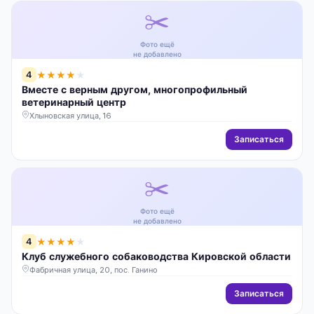
✂️
Фото ещё
не добавлено
4
★
★
★
★
★
Вместе с верным другом, многопрофильный
ветеринарный центр
Хлыновская улица, 16
Записаться
✂️
Фото ещё
не добавлено
4
★
★
★
★
★
Клуб служебного собаководства Кировской области
Фабричная улица, 20, пос. Ганино
Записаться