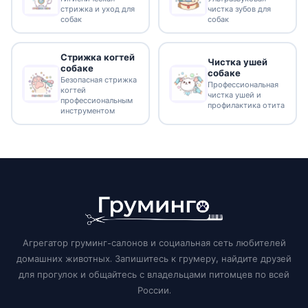
стрижка и уход для
чистка зубов для
собак
собак
Стрижка когтей
Чистка ушей
собаке
собаке
Безопасная стрижка
Профессиональная
когтей
чистка ушей и
профессиональным
профилактика отита
инструментом
Агрегатор груминг-салонов и социальная сеть любителей
домашних животных. Запишитесь к грумеру, найдите друзей
для прогулок и общайтесь с владельцами питомцев по всей
России.