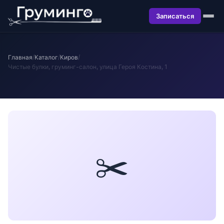
Записаться
Главная
/
Каталог
/
Киров
/
Чистые булки, груминг-салон, улица Героя Костина, 1
✂️