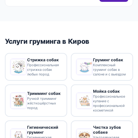
Услуги груминга в Киров
Стрижка собак
Груминг собак
Профессиональная
Комплексный
стрижка собак
груминг собак в
любых пород
салоне и с выездом
Мойка собак
Тримминг собак
Профессиональное
Ручной тримминг
купание с
жёсткошёрстных
профессиональной
пород
косметикой
Гигиенический
Чистка зубов
груминг
собаке
Гигиеническая
Ультразвуковая