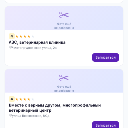
✂️
Фото ещё
не добавлено
4
★
★
★
★
★
ABC, ветеринарная клиника
Чистопрудненская улица, 2а
Записаться
✂️
Фото ещё
не добавлено
4
★
★
★
★
★
Вместе с верным другом, многопрофильный
ветеринарный центр
улица Всесвятская, 80д
Записаться