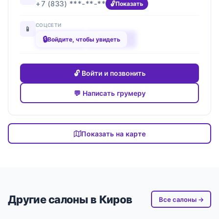
+7 (833) ***-**-**
Показать
СОЦСЕТИ
📱
🔒
████████
████████
Войдите, чтобы увидеть
🔓 Войти и позвонить
💬 Написать грумеру
Показать на карте
Другие салоны в Киров
Все салоны →