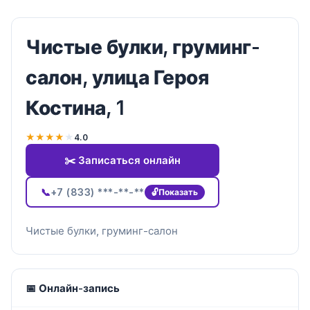
Чистые булки, груминг-
салон, улица Героя
Костина, 1
★
★
★
★
★
4.0
✂️ Записаться онлайн
📞
+7 (833) ***-**-**
Показать
Чистые булки, груминг-салон
📅 Онлайн-запись